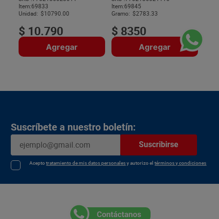
Item
:
69833
Item
:
69845
$
Unidad:
$10790.00
Gramo:
$2783.33
$
10
.
790
$
8350
Agregar
Agregar
Suscríbete a nuestro boletín:
Suscribirse
Acepto
tratamiento de mis datos personales
y autorizo el
términos y condiciones