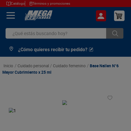
Catálogo
Términos y promociones
¿Qué estás buscando hoy?
¿Cómo quieres recibir tu pedido?
TÉRMINOS MÁS BUSCADOS
1
.
cerveza
cuidado personal
cuidado femenino
Base Nailen N°6
2
.
arroz
Mayor Cubrimiento x 25 ml
3
.
leche
4
.
cafe
5
.
aceite
6
.
azucar
7
.
huevos