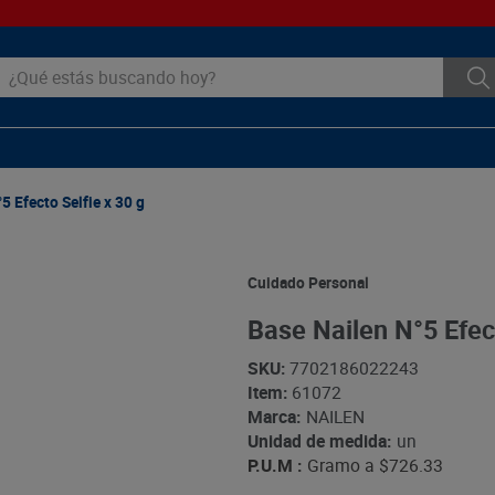
ué estás buscando hoy?
5 Efecto Selfie x 30 g
Cuidado Personal
Base Nailen N°5 Efect
SKU
:
7702186022243
Item
:
61072
Marca:
NAILEN
Unidad de medida:
un
P.U.M :
Gramo a
$726.33