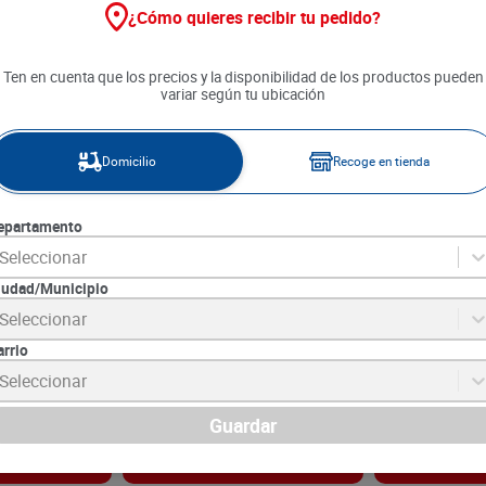
¿Cómo quieres recibir tu pedido?
Ten en cuenta que los precios y la disponibilidad de los productos pueden
variar según tu ubicación
Domicilio
Recoge en tienda
epartamento
Seleccionar
iudad/Municipio
 x 4 g
Lápiz Nailen Cejas Clear
Base Nailen N°
Seleccionar
Coffee x 1 und
30 g
arrio
8
SKU :
7702186023110
SKU :
7702186022
Item
:
69831
Item
:
61071
Seleccionar
Unidad:
$10990.00
Gramo:
$726.33
$
10
.
990
$
21
.
790
Guardar
gar
Agregar
Ag