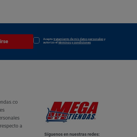
Acepto
tratamiento de mis datos personales
y
irse
autorizo el
términos y condiciones
endas.co
les
personales
respecto a
Síguenos en nuestras redes: