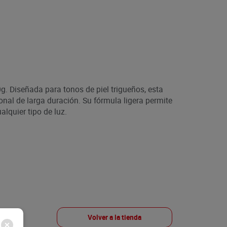
g. Diseñada para tonos de piel trigueños, esta
nal de larga duración. Su fórmula ligera permite
alquier tipo de luz.
Volver a la tienda