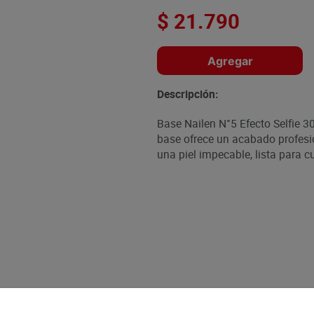
$
21
.
790
Agregar
Descripción:
Base Nailen N°5 Efecto Selfie 30
base ofrece un acabado profesio
una piel impecable, lista para cu