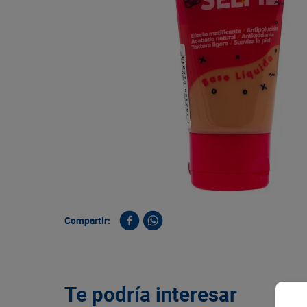
9
.
queso
10
.
papa
Compartir:
Te podría interesar