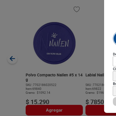
D
C
Polvo Compacto Nailen #5 x 14
Labial Nailen #40
g
B
SKU :
7702186020522
SKU :
770218602430
Item
:
69840
Item
:
69822
Gramo:
$1092.14
Gramo:
$1962.50
$
15
.
290
$
7850
Agregar
Agre