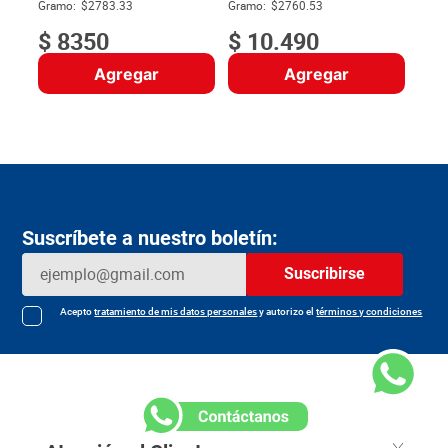
$
Gramo:
$2783.33
Gramo:
$2760.53
$
8350
$
10
.
490
Agregar
Agregar
Suscríbete a nuestro boletín:
Suscribirse
Acepto
tratamiento de mis datos personales
y autorizo el
términos y condiciones