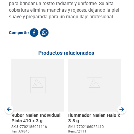
para brindar un rostro radiante y uniforme. Su alta
cobertura elimina manchas y rojeces, dejando la piel
suave y preparada para un maquillaje profesional.
Compartir:
Productos relacionados
Labi
SKU :
Item
:
Gram
Rubor Nailen Individual
Iluminador Nailen Halo x
Plata #10 x 3 g
3.8 g
SKU :
7702186021116
SKU :
7702186022410
Item
:
69845
Item
:
72111