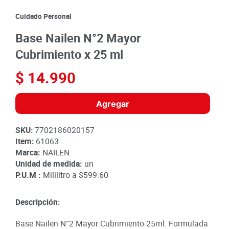
8
.
detergente
Cuidado Personal
9
.
queso
Base Nailen N°2 Mayor
10
.
papa
Cubrimiento x 25 ml
$
14
.
990
Agregar
SKU
:
7702186020157
Item
:
61063
Marca:
NAILEN
Unidad de medida:
un
P.U.M :
Mililitro a
$599.60
Descripción:
Base Nailen N°2 Mayor Cubrimiento 25ml. Formulada