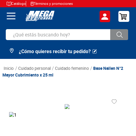
Catálogo
Términos y promociones
¿Qué estás buscando hoy?
¿Cómo quieres recibir tu pedido?
TÉRMINOS MÁS BUSCADOS
1
.
cerveza
cuidado personal
cuidado femenino
Base Nailen N°2
2
.
arroz
Mayor Cubrimiento x 25 ml
3
.
leche
4
.
cafe
5
.
aceite
6
.
azucar
7
.
huevos