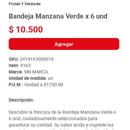
8
.
detergente
Frutas Y Verduras
9
.
queso
Bandeja Manzana Verde x 6 und
10
.
papa
$
10
.
500
Agregar
SKU
:
2414163000018
Item
:
4163
Marca:
SIN MARCA
Unidad de medida:
un
P.U.M :
Unidad a
$1750.00
Descripción:
Descubre la frescura de la Bandeja Manzana Verde x
6 und, cuidadosamente seleccionadas para
garantizar su calidad. Su sabor ácido y crujiente las