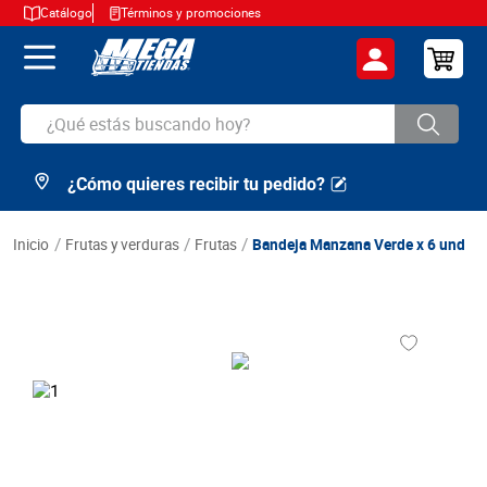
Catálogo
Términos y promociones
¿Qué estás buscando hoy?
¿Cómo quieres recibir tu pedido?
TÉRMINOS MÁS BUSCADOS
1
.
cerveza
frutas y verduras
frutas
Bandeja Manzana Verde x 6 und
2
.
arroz
3
.
leche
4
.
cafe
5
.
aceite
6
.
azucar
7
.
huevos