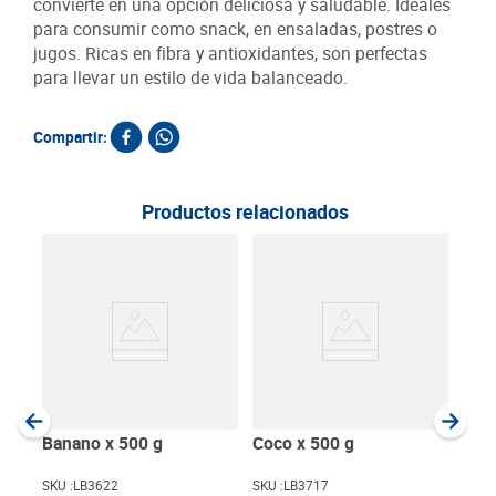
convierte en una opción deliciosa y saludable. Ideales
para consumir como snack, en ensaladas, postres o
jugos. Ricas en fibra y antioxidantes, son perfectas
para llevar un estilo de vida balanceado.
Compartir:
Productos relacionados
Man
g
SKU :
Item
:
Gram
Banano x 500 g
Coco x 500 g
SKU :
LB3622
SKU :
LB3717