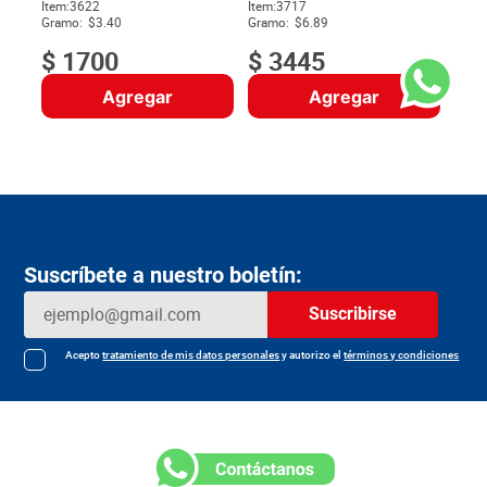
Item
:
3622
Item
:
3717
$
Gramo:
$3.40
Gramo:
$6.89
$
1700
$
3445
Agregar
Agregar
Suscríbete a nuestro boletín:
Suscribirse
Acepto
tratamiento de mis datos personales
y autorizo el
términos y condiciones