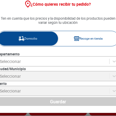
¿Cómo quieres recibir tu pedido?
Ten en cuenta que los precios y la disponibilidad de los productos pueden
variar según tu ubicación
Domicilio
Recoge en tienda
epartamento
Seleccionar
iudad/Municipio
00 g
Tomate de Arbol Malla x 1000
Uva Verde Imp
Seleccionar
g
Semilla x 500 
arrio
SKU :
17888
SKU :
LB16981
Item
:
17888
Item
:
16981
Seleccionar
Gramo:
$6.99
Gramo:
$38.00
$
6990
$
19
.
000
Guardar
gar
Agregar
Ag