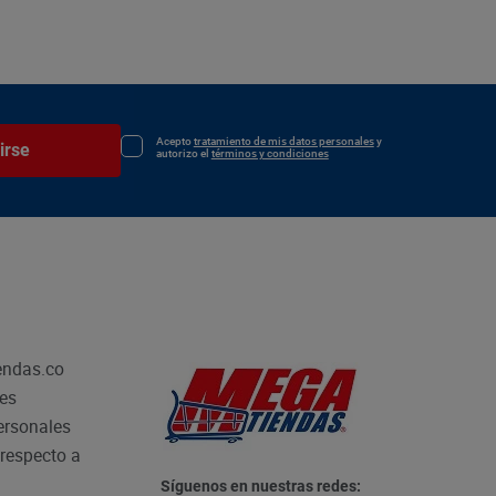
Acepto
tratamiento de mis datos personales
y
irse
autorizo el
términos y condiciones
endas.co
les
personales
respecto a
Síguenos en nuestras redes: