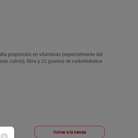
lta proporción en vitaminas (especialmente del
asio, calcio), fibra y 22 gramos de carbohidratos
Volver a la tienda