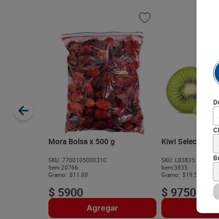
D
C
Mora Bolsa x 500 g
Kiwi Selecto x 5
B
SKU :
7700105000310
SKU :
LB3835
Item
:
20766
Item
:
3835
Gramo:
$11.80
Gramo:
$19.50
$
5900
$
9750
Agregar
Agre