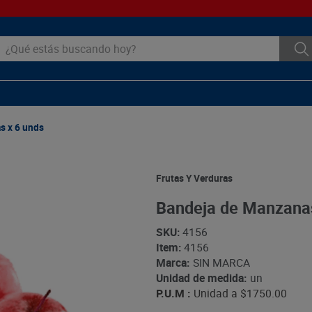
ué estás buscando hoy?
s x 6 unds
Frutas Y Verduras
Bandeja de Manzanas
SKU
:
4156
Item
:
4156
Marca:
SIN MARCA
Unidad de medida:
un
P.U.M :
Unidad a
$1750.00