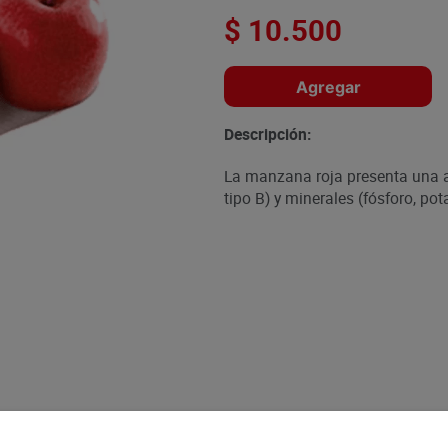
$
10
.
500
Agregar
Descripción:
La manzana roja presenta una a
tipo B) y minerales (fósforo, pot