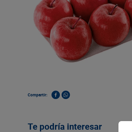
9
.
queso
10
.
papa
Compartir:
Te podría interesar