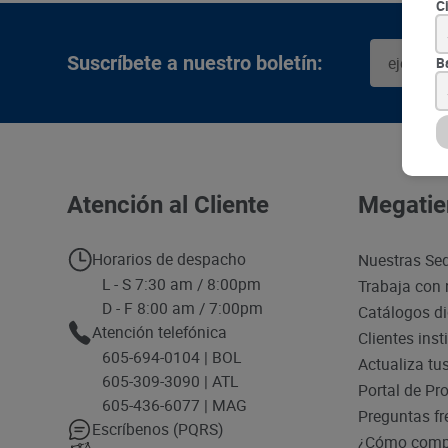
C
Suscríbete a nuestro boletín:
B
Atención al Cliente
Megatie
Horarios de despacho
Nuestras Se
L - S 7:30 am / 8:00pm
Trabaja con 
D - F 8:00 am / 7:00pm
Catálogos di
Atención telefónica
Clientes inst
605-694-0104 | BOL
Actualiza tu
605-309-3090 | ATL
Portal de Pr
605-436-6077 | MAG
Preguntas fr
Escríbenos (PQRS)
¿Cómo compr