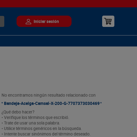
No encontramos ningún resultado relacionado con
Bandeja-Acelga-Camsal-X-200-G-7707373030469
¿Qué debo hacer?
• Verifique los términos que escribió.
• Trate de usar una sola palabra.
• Utilice términos genéricos en la búsqueda.
• Intente buscar sinónimos del término deseado.