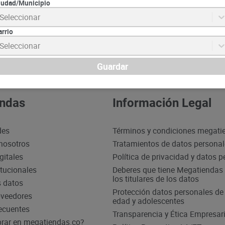
iudad/Municipio
Seleccionar
Suscrib
arrio
Seleccionar
Guardar
ndas
Información Legal
des
Términos y condiciones megati
nosotros
Tratamientos de datos persona
gitales
Política de privacidad y datos 
itucionales
Deberes que tiene Megatiendas 
los titulares de los datos
s datos
Protección datos personales d
oveedores
edad y adolescentes
ecuentes
Transparencia y Ética Empresari
ar en megatiendas.co?