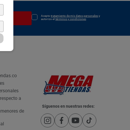
Acepto
tratamiento de mis datos personales
y
irse
autorizo el
términos y condiciones
endas.co
les
personales
respecto a
Síguenos en nuestras redes:
e menores de
al