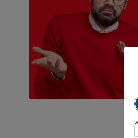
9
.
queso
10
.
papa
D