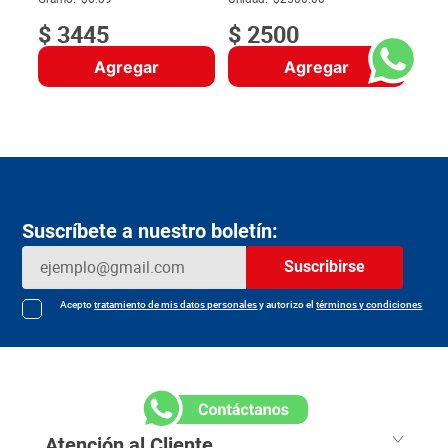
$
3445
$
2500
Agregar
Agregar
Suscríbete a nuestro boletín:
Suscribirse
Acepto
tratamiento de mis datos personales
y autorizo el
términos y condiciones
Atención al Cliente