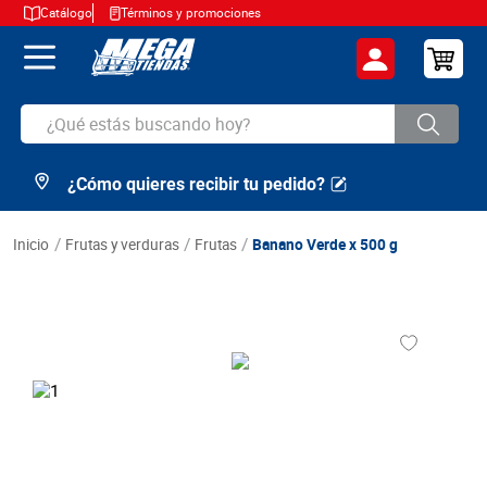
Catálogo
Términos y promociones
¿Qué estás buscando hoy?
¿Cómo quieres recibir tu pedido?
TÉRMINOS MÁS BUSCADOS
1
.
cerveza
frutas y verduras
frutas
Banano Verde x 500 g
2
.
arroz
3
.
leche
4
.
cafe
5
.
aceite
6
.
azucar
7
.
huevos