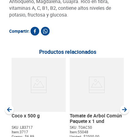
Antioqueño, Magdalena, Guajira. Rico en fibra,
vitaminas A, C, B1, B2, contiene altos niveles de
potasio, fructosa y glucosa.
Compartir:
Productos relacionados
Mel
g
SKU :
Item
:
Gram
Coco x 500 g
Tomate de Arbol Común
Paquete x 1 und
SKU :
LB3717
SKU :
TOAC50
Item
:
3717
Item
:
55048
$
Gramo:
$6.89
Unidad:
$2500.00