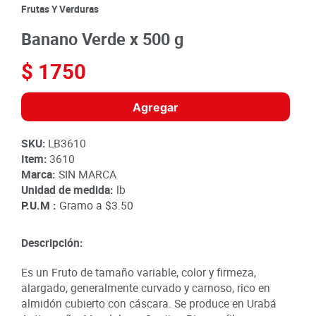
8
.
detergente
Frutas Y Verduras
9
.
queso
Banano Verde x 500 g
10
.
papa
$
1750
Agregar
SKU
:
LB3610
Item
:
3610
Marca:
SIN MARCA
Unidad de medida:
lb
P.U.M :
Gramo a
$3.50
Descripción:
Es un Fruto de tamaño variable, color y firmeza,
alargado, generalmente curvado y carnoso, rico en
almidón cubierto con cáscara. Se produce en Urabá