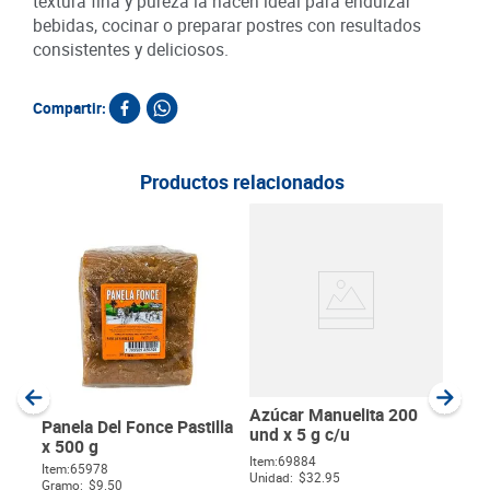
textura fina y pureza la hacen ideal para endulzar
bebidas, cocinar o preparar postres con resultados
consistentes y deliciosos.
Compartir:
Productos relacionados
Azú
Orgá
x 2
SKU :
Item
:
Gram
Azúcar Manuelita 200
Panela Del Fonce Pastilla
und x 5 g c/u
x 500 g
Item
:
69884
SKU :
7709569320200
Unidad:
$32.95
Item
:
65978