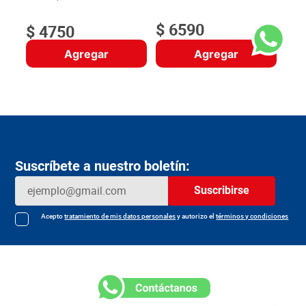
$
Gramo:
$9.50
$
6590
$
4750
Agregar
Agregar
Suscríbete a nuestro boletín:
Suscribirse
Acepto
tratamiento de mis datos personales
y autorizo el
términos y condiciones