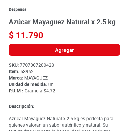
8
.
detergente
Despensa
9
.
queso
Azúcar Mayaguez Natural x 2.5 kg
10
.
papa
$
11
.
790
Agregar
SKU
:
7707007200428
Item
:
53962
Marca:
MAYAGUEZ
Unidad de medida:
un
P.U.M :
Gramo a
$4.72
Descripción:
Azúcar Mayagüez Natural x 2.5 kg es perfecta para
quienes valoran un sabor auténtico y natural. Su