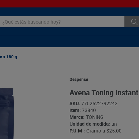
ué estás buscando hoy?
a x 180 g
Despensa
Avena Toning Instant
SKU
:
7702622792242
Item
:
73840
Marca:
TONING
Unidad de medida:
un
P.U.M :
Gramo a
$25.00