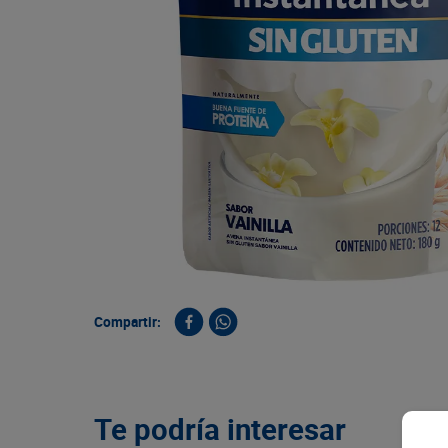
9
.
queso
10
.
papa
Compartir:
Te podría interesar