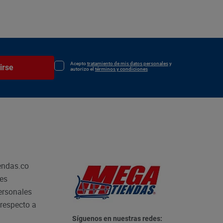
Acepto
tratamiento de mis datos personales
y
irse
autorizo el
términos y condiciones
endas.co
les
personales
respecto a
Síguenos en nuestras redes: