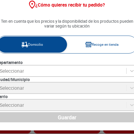
¿Cómo quieres recibir tu pedido?
Ten en cuenta que los precios y la disponibilidad de los productos pueden
variar según tu ubicación
Domicilio
Recoge en tienda
epartamento
Seleccionar
iudad/Municipio
rescavena
Avena Toning en Hojuelas Sin
Avena en Hoju
Seleccionar
Gluten x 400 g
200 g
arrio
6
SKU :
7702622713414
SKU :
7702622525
Item
:
71107
Item
:
661
Seleccionar
Gramo:
$19.98
Gramo:
$8.45
$
7990
$
1690
Guardar
gar
Agregar
Ag