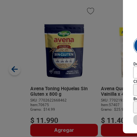
D
C
Avena Toning Hojuelas Sin
Avena Quaker F
Gluten x 800 g
Vainilla x 440 g
B
SKU :
7702622668462
SKU :
770219350235
Item
:
70675
Item
:
57407
Gramo:
$14.99
Gramo:
$25.91
$
11
.
990
$
11
.
400
Agregar
Agre