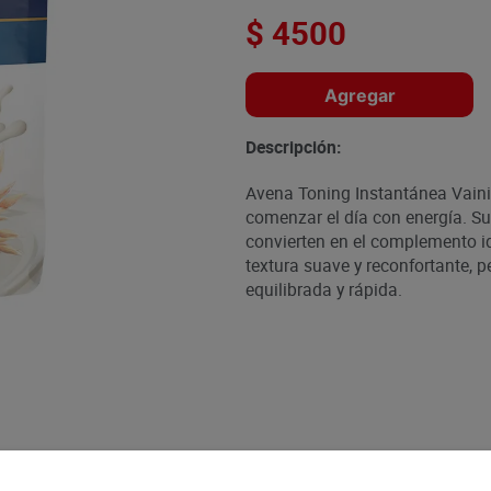
$
4500
Agregar
Descripción:
Avena Toning Instantánea Vainil
comenzar el día con energía. Su 
convierten en el complemento i
textura suave y reconfortante, 
equilibrada y rápida.