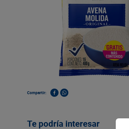
9
.
queso
10
.
papa
Compartir:
Te podría interesar