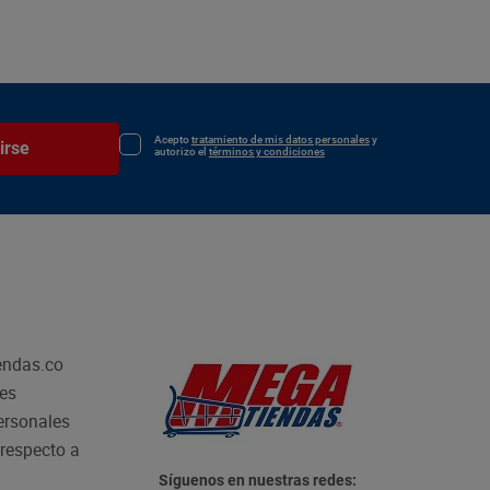
Acepto
tratamiento de mis datos personales
y
irse
autorizo el
términos y condiciones
endas.co
les
personales
respecto a
Síguenos en nuestras redes: