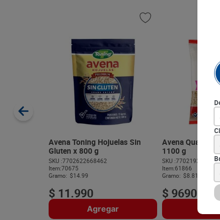
D
C
Avena Toning Hojuelas Sin
Avena Quaker Ho
Gluten x 800 g
1100 g
B
SKU :
7702622668462
SKU :
770219310131
Item
:
70675
Item
:
61866
Gramo:
$14.99
Gramo:
$8.81
$
11
.
990
$
9690
Agregar
Agre