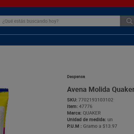
ué estás buscando hoy?
Despensa
Avena Molida Quaker
SKU
:
7702193103102
Item
:
47776
Marca:
QUAKER
Unidad de medida:
un
P.U.M :
Gramo a
$13.97