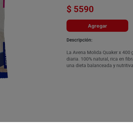
$
5590
Agregar
Descripción:
La Avena Molida Quaker x 400 g
diaria. 100% natural, rica en fib
una dieta balanceada y nutriti