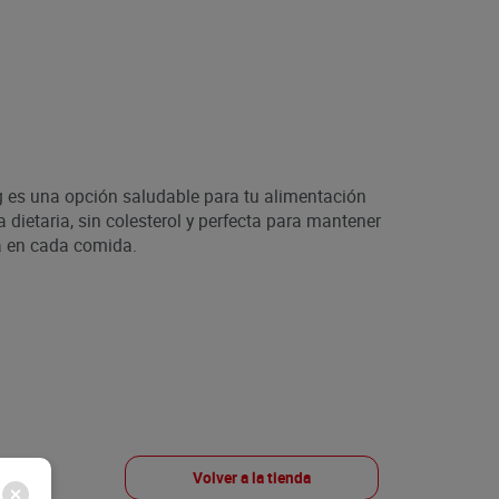
 es una opción saludable para tu alimentación
ra dietaria, sin colesterol y perfecta para mantener
va en cada comida.
Volver a la tienda