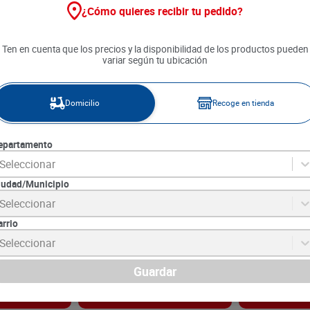
¿Cómo quieres recibir tu pedido?
Ten en cuenta que los precios y la disponibilidad de los productos pueden
variar según tu ubicación
Domicilio
Recoge en tienda
epartamento
Seleccionar
iudad/Municipio
juela Extra x
Avena Toning Hojuelas x 1000
Avena Toning 
Seleccionar
g gratis 100 g
arrio
3
SKU :
7702622131577
SKU :
7702622528
Item
:
71245
Item
:
672
Seleccionar
Gramo:
$8.59
Gramo:
$8.45
$
8590
$
1690
Guardar
gar
Agregar
Ag