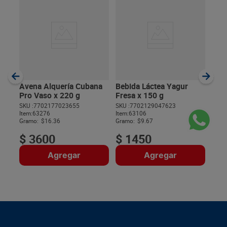
Alim
M&M
SKU :
Item
:
Gram
Avena Alquería Cubana
Bebida Láctea Yagur
Pro Vaso x 220 g
Fresa x 150 g
SKU :
7702177023655
SKU :
7702129047623
Item
:
63276
Item
:
63106
$
Gramo:
$16.36
Gramo:
$9.67
$
3600
$
1450
Agregar
Agregar