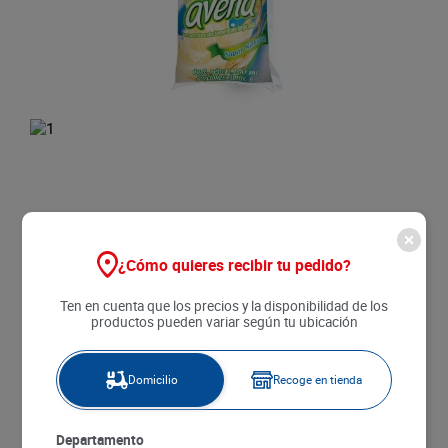
8
.
detergente
9
.
queso
10
.
papa
Lácteos Y Refrigerados
¿Cómo quieres recibir tu pedido?
Avena Colanta Maxilitro x 110 ml
Ten en cuenta que los precios y la disponibilidad de los
$
7090
productos pueden variar según tu ubicación
Agregar
Domicilio
Recoge en tienda
SKU
:
7702129011433
Departamento
Item
:
51042