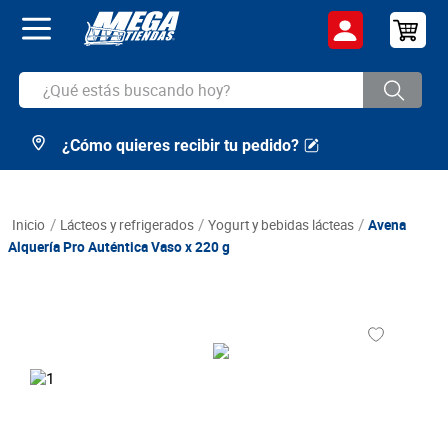
Catálogo
Términos y promociones
¿Qué estás buscando hoy?
¿Cómo quieres recibir tu pedido?
TÉRMINOS MÁS BUSCADOS
1
.
cerveza
2
.
arroz
lácteos y refrigerados
yogurt y bebidas lácteas
Avena
Alquería Pro Auténtica Vaso x 220 g
3
.
leche
4
.
cafe
5
.
aceite
6
.
azucar
7
.
huevos
8
.
detergente