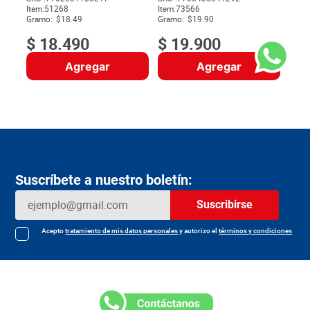
Item
:
51268
Item
:
73566
$
Gramo:
$18.49
Gramo:
$19.90
$
18
.
490
$
19
.
900
Agregar
Agregar
Suscríbete a nuestro boletín:
Suscribirse
Acepto
tratamiento de mis datos personales
y autorizo el
términos y condiciones