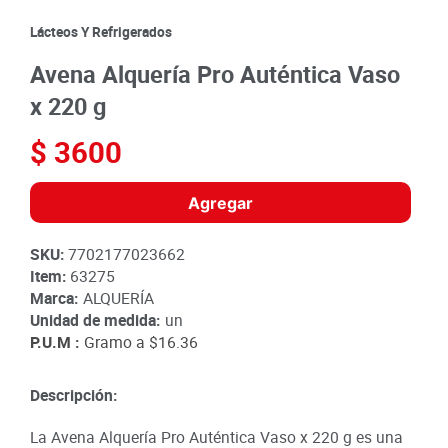
9
.
queso
Lácteos Y Refrigerados
10
.
papa
Avena Alquería Pro Auténtica Vaso
x 220 g
$
3600
Agregar
SKU
:
7702177023662
Item
:
63275
Marca:
ALQUERÍA
Unidad de medida:
un
P.U.M :
Gramo a
$16.36
Descripción:
La Avena Alquería Pro Auténtica Vaso x 220 g es una