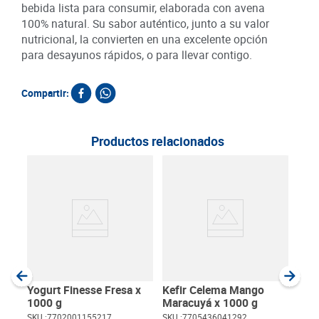
bebida lista para consumir, elaborada con avena
100% natural. Su sabor auténtico, junto a su valor
nutricional, la convierten en una excelente opción
para desayunos rápidos, o para llevar contigo.
Compartir:
Productos relacionados
Yogu
Mel
SKU :
Item
:
Gram
Yogurt Finesse Fresa x
Kefir Celema Mango
1000 g
Maracuyá x 1000 g
SKU :
7702001155217
SKU :
7705436041292