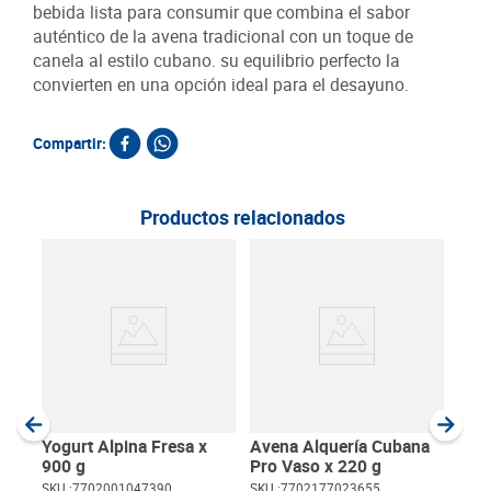
bebida lista para consumir que combina el sabor
auténtico de la avena tradicional con un toque de
canela al estilo cubano. su equilibrio perfecto la
convierten en una opción ideal para el desayuno.
Compartir:
Productos relacionados
Yogu
Natu
c/u
SKU :
Item
:
Gram
Yogurt Alpina Fresa x
Avena Alquería Cubana
900 g
Pro Vaso x 220 g
SKU :
7702001047390
SKU :
7702177023655