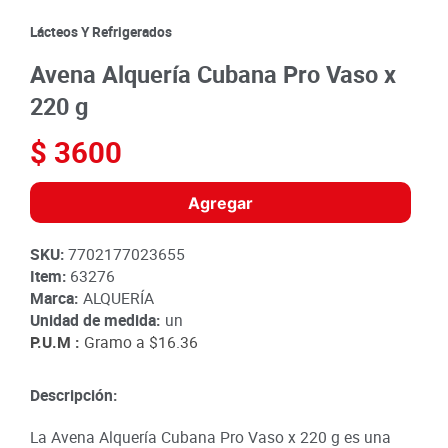
8
.
detergente
Lácteos Y Refrigerados
9
.
queso
Avena Alquería Cubana Pro Vaso x
10
.
papa
220 g
$
3600
Agregar
SKU
:
7702177023655
Item
:
63276
Marca:
ALQUERÍA
Unidad de medida:
un
P.U.M :
Gramo a
$16.36
Descripción:
La Avena Alquería Cubana Pro Vaso x 220 g es una