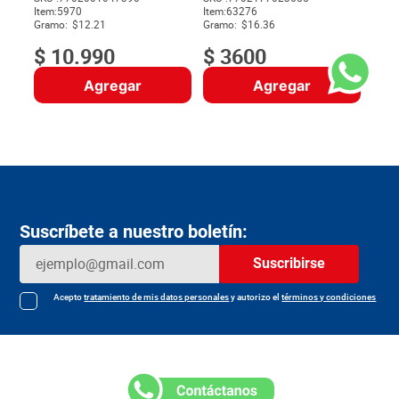
Item
:
5970
Item
:
63276
$
Gramo:
$12.21
Gramo:
$16.36
$
10
.
990
$
3600
Agregar
Agregar
Suscríbete a nuestro boletín:
Suscribirse
Acepto
tratamiento de mis datos personales
y autorizo el
términos y condiciones