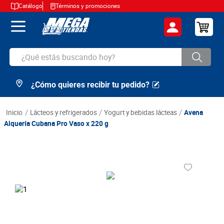
Catálogo
Términos y promociones
¿Qué estás buscando hoy?
¿Cómo quieres recibir tu pedido?
TÉRMINOS MÁS BUSCADOS
1
.
cerveza
lácteos y refrigerados
yogurt y bebidas lácteas
Avena
2
.
arroz
Alquería Cubana Pro Vaso x 220 g
3
.
leche
4
.
cafe
5
.
aceite
6
.
azucar
7
.
huevos