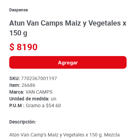
8
.
detergente
Despensa
9
.
queso
Atun Van Camps Maiz y Vegetales x
10
.
papa
150 g
$
8190
Agregar
SKU
:
7702367001197
Item
:
26686
Marca:
VAN CAMPS
Unidad de medida:
un
P.U.M :
Gramo a
$54.60
Descripción:
Atún Van Camp's Maíz y Vegetales x 150 g. Mezcla