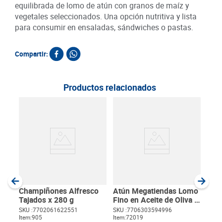
equilibrada de lomo de atún con granos de maíz y
vegetales seleccionados. Una opción nutritiva y lista
para consumir en ensaladas, sándwiches o pastas.
Compartir:
Productos relacionados
Alc
Vina
SKU :
Item
:
Gram
Champiñones Alfresco
Atún Megatiendas Lomo
Tajados x 280 g
Fino en Aceite de Oliva x
160 g
SKU :
7702061622551
SKU :
7706303594996
Item
:
905
Item
:
72019