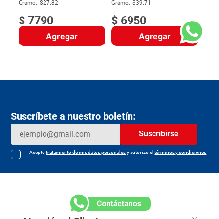
$
Gramo:
$27.82
Gramo:
$39.71
$
7790
$
6950
Agregar
Agregar
Suscríbete a nuestro boletín:
Suscribirse
Acepto
tratamiento de mis datos personales
y autorizo el
términos y condiciones