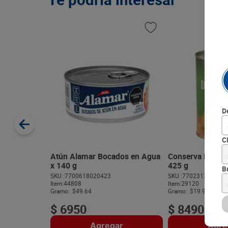
D
C
Atún Alamar Bocados en Agua
Conserva Durazn
x 140 g
425 g
B
SKU :
7700618020423
SKU :
770231250232
Item
:
44808
Item
:
29120
Gramo:
$49.64
Gramo:
$19.98
$
6950
$
8490
Agregar
Agre