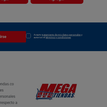
Acepto
tratamiento de mis datos personales
y
irse
autorizo el
términos y condiciones
endas.co
les
personales
respecto a