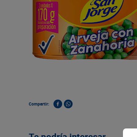
9
.
queso
10
.
papa
Compartir:
Te podría interesar