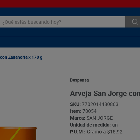
ué estás buscando hoy?
 con Zanahoria x 170 g
Despensa
Arveja San Jorge con
SKU
:
7702014480863
Item
:
70054
Marca:
SAN JORGE
Unidad de medida:
un
P.U.M :
Gramo a
$18.92