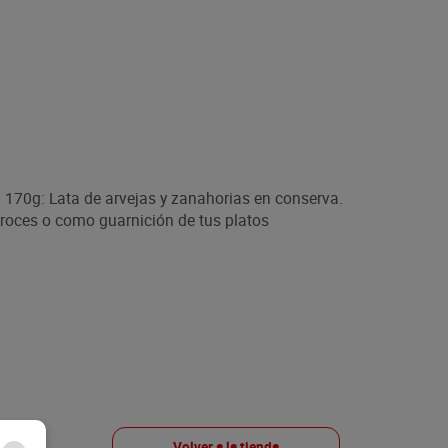
 170g: Lata de arvejas y zanahorias en conserva.
rroces o como guarnición de tus platos
Volver a la tienda