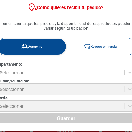
¿Cómo quieres recibir tu pedido?
Ten en cuenta que los precios y la disponibilidad de los productos pueden
variar según tu ubicación
Domicilio
Recoge en tienda
epartamento
Seleccionar
iudad/Municipio
Seleccionar
o La Coruña x
Atún Van Camp's Aceite de
Sardina en Sa
Oliva x 160 g
Van Camp's x 
arrio
8
SKU :
7702367003511
SKU :
7220085049
Seleccionar
Item
:
30172
Item
:
1061
Gramo:
$69.31
Gramo:
$27.74
Guardar
$
11
.
090
$
11
.
790
gar
Agregar
Ag