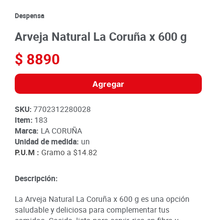
8
.
detergente
Despensa
9
.
queso
Arveja Natural La Coruña x 600 g
10
.
papa
$
8890
Agregar
SKU
:
7702312280028
Item
:
183
Marca:
LA CORUÑA
Unidad de medida:
un
P.U.M :
Gramo a
$14.82
Descripción:
La Arveja Natural La Coruña x 600 g es una opción
saludable y deliciosa para complementar tus