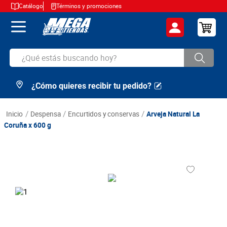
Catálogo
Términos y promociones
¿Qué estás buscando hoy?
¿Cómo quieres recibir tu pedido?
TÉRMINOS MÁS BUSCADOS
1
.
cerveza
despensa
encurtidos y conservas
Arveja Natural La
2
.
arroz
Coruña x 600 g
3
.
leche
4
.
cafe
5
.
aceite
6
.
azucar
7
.
huevos