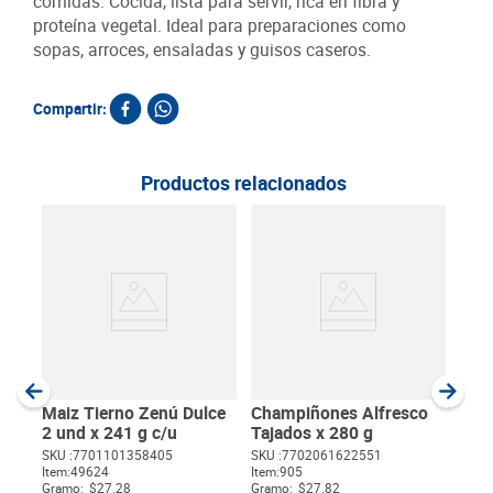
comidas. Cocida, lista para servir, rica en fibra y
proteína vegetal. Ideal para preparaciones como
sopas, arroces, ensaladas y guisos caseros.
Compartir:
Productos relacionados
Atu
Agu
SKU :
Item
:
Gram
Maiz Tierno Zenú Dulce
Champiñones Alfresco
2 und x 241 g c/u
Tajados x 280 g
SKU :
7701101358405
SKU :
7702061622551
Item
:
49624
Item
:
905
$
Gramo:
$27.28
Gramo:
$27.82