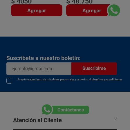
$
4050
$
48
.
750
Agregar
Agregar
Suscríbete a nuestro boletín:
Suscribirse
Acepto
tratamiento de mis datos personales
y autorizo el
términos y condiciones
Atención al Cliente