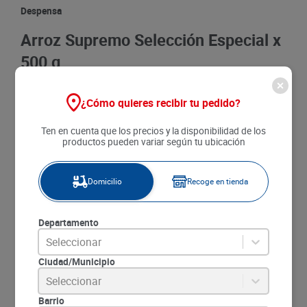
8
.
detergente
Despensa
9
.
queso
Arroz Supremo Selección Especial x
10
.
papa
500 g
$
2490
¿Cómo quieres recibir tu pedido?
Agregar
Ten en cuenta que los precios y la disponibilidad de los
productos pueden variar según tu ubicación
SKU
:
7707373020675
Item
:
73236
Domicilio
Recoge en tienda
Marca:
SUPREMO
Unidad de medida:
un
P.U.M :
Gramo a
$4.98
Departamento
Seleccionar
Descripción:
Ciudad/Municipio
Seleccionar
Arroz Supremo Selección Especial ofrece granos de
Barrio
excelente calidad, ideales para preparar comidas