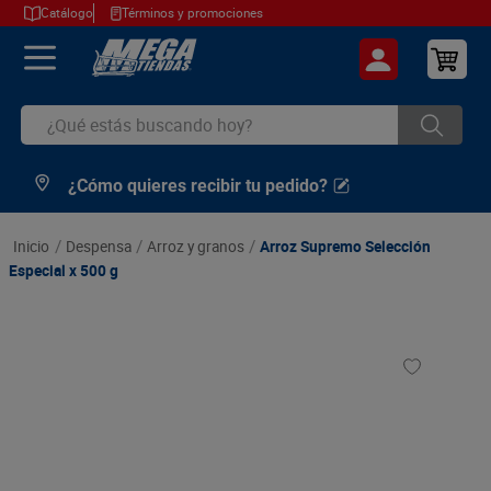
Catálogo
Términos y promociones
¿Qué estás buscando hoy?
¿Cómo quieres recibir tu pedido?
TÉRMINOS MÁS BUSCADOS
1
.
cerveza
despensa
arroz y granos
Arroz Supremo Selección
2
.
arroz
Especial x 500 g
3
.
leche
4
.
cafe
5
.
aceite
6
.
azucar
7
.
huevos