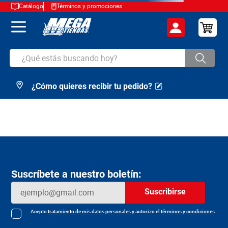
Catálogo
Términos y promociones
¿Qué estás buscando hoy?
¿Cómo quieres recibir tu pedido?
TÉRMINOS MÁS BUSCADOS
1
.
cerveza
2
.
arroz
3
.
leche
4
.
cafe
Suscríbete a nuestro boletín:
5
.
aceite
Suscribirse
6
.
azucar
7
.
huevos
Acepto
tratamiento de mis datos personales
y autorizo el
términos y condiciones