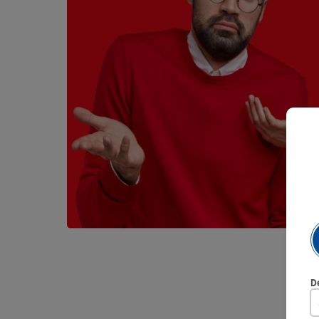
9
.
queso
10
.
papa
D