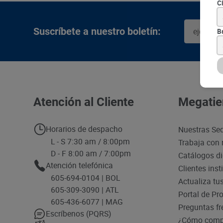
C
Suscríbete a nuestro boletín:
B
Atención al Cliente
Megatie
Horarios de despacho
Nuestras Se
L - S 7:30 am / 8:00pm
Trabaja con 
D - F 8:00 am / 7:00pm
Catálogos di
Atención telefónica
Clientes inst
605-694-0104 | BOL
Actualiza tu
605-309-3090 | ATL
Portal de Pr
605-436-6077 | MAG
Preguntas fr
Escríbenos (PQRS)
¿Cómo compr