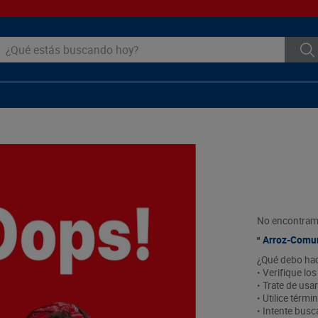
ué estás buscando hoy?
No encontramo
Arroz-Comu
¿Qué debo ha
• Verifique lo
• Trate de usa
• Utilice térm
• Intente bus