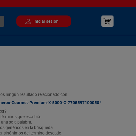
s ningún resultado relacionado con
neros-Gourmet-Premium-X-5000-G-7705597100050
cer?
s términos que escribió.
r una sola palabra.
inos genéricos en la búsqueda.
car sinónimos del término deseado.