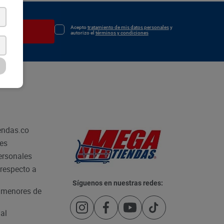
Acepto
tratamiento de mis datos personales
y
irse
autorizo el
términos y condiciones
endas.co
les
personales
respecto a
Síguenos en nuestras redes:
e menores de
al