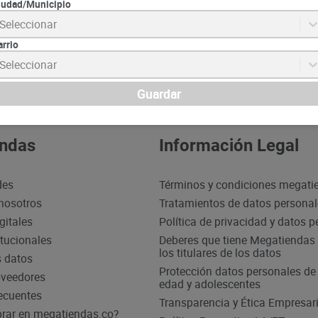
iudad/Municipio
Seleccionar
Suscrib
arrio
Seleccionar
Guardar
ndas
Información Legal
des
Términos y condiciones megati
nosotros
Tratamientos de datos persona
gitales
Política de privacidad y datos 
itucionales
Deberes que tiene Megatiendas 
los titulares de los datos
s datos
Protección datos personales d
oveedores
edad y adolescentes
ecuentes
Transparencia y Ética Empresari
ar en megatiendas.co?