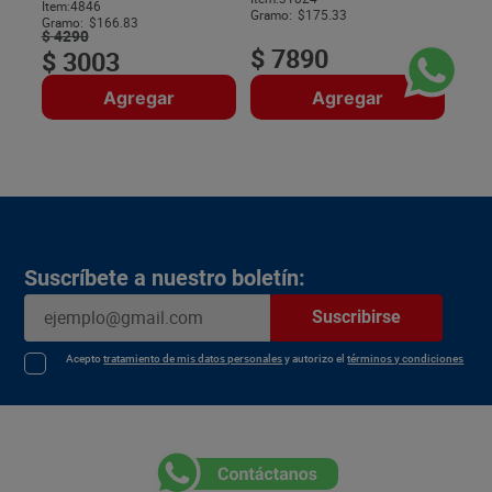
$
Item
:
4846
Gramo:
$175.33
Gramo:
$166.83
$
4290
$
7890
$
3003
Agregar
Agregar
Suscríbete a nuestro boletín:
Suscribirse
Acepto
tratamiento de mis datos personales
y autorizo el
términos y condiciones