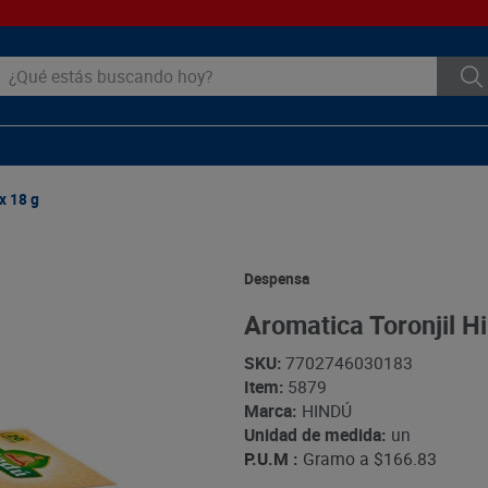
ué estás buscando hoy?
x 18 g
Despensa
Aromatica Toronjil H
SKU
:
7702746030183
Item
:
5879
Marca:
HINDÚ
Unidad de medida:
un
P.U.M :
Gramo a
$166.83