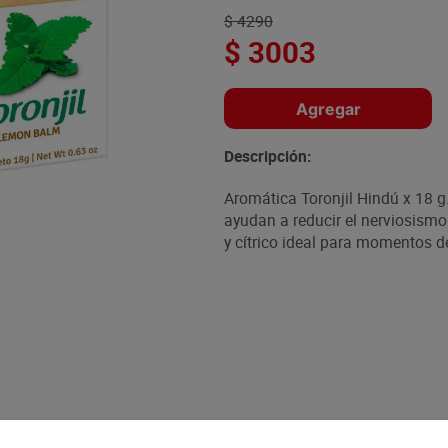
$
4290
$
3003
Agregar
Descripción:
Aromática Toronjil Hindú x 18 g
ayudan a reducir el nerviosism
y cítrico ideal para momentos de