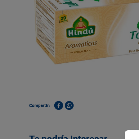
9
.
queso
10
.
papa
Compartir:
Te podría interesar