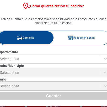
¿Cómo quieres recibir tu pedido?
30 %
Ten en cuenta que los precios y la disponibilidad de los productos pueden
variar según tu ubicación
Domicilio
Recoge en tienda
epartamento
Seleccionar
iudad/Municipio
Seleccionar
il Hindu x 18
Té Hindú Sabores Premium
Té Nature's Hea
Chai x 32 g
g
arrio
3
SKU :
7702746011120
SKU :
7709729637
Seleccionar
Item
:
22411
Item
:
65388
Gramo:
$290.72
Gramo:
$363.33
$
13
.
290
Guardar
$
9303
$
10
.
900
gar
Agregar
Ag