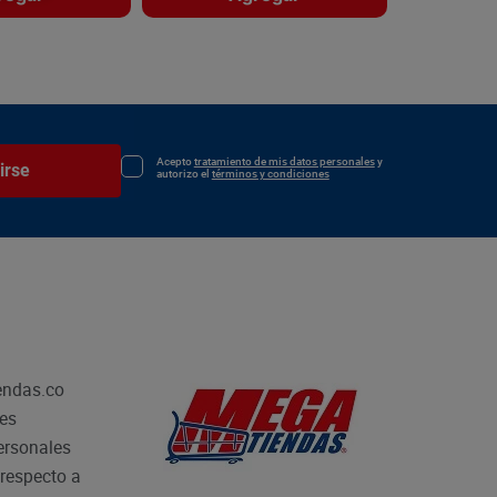
Acepto
tratamiento de mis datos personales
y
irse
autorizo el
términos y condiciones
endas.co
les
personales
respecto a