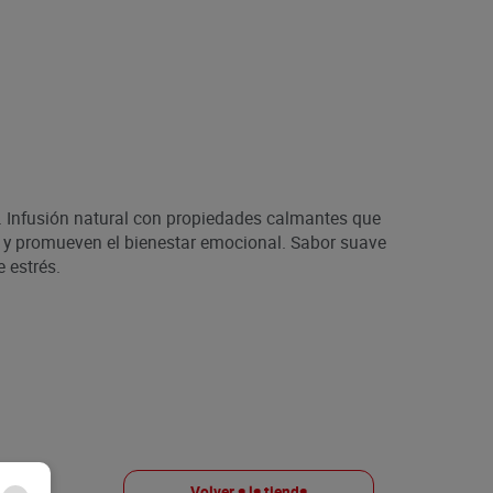
. Infusión natural con propiedades calmantes que
o y promueven el bienestar emocional. Sabor suave
 estrés.
Volver a la tienda