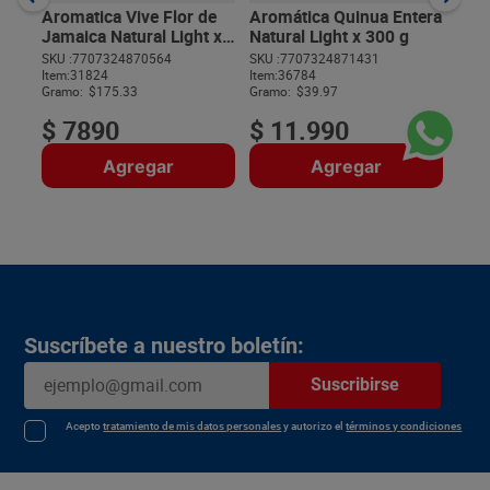
Gram
Aromatica Vive Flor de
Aromática Quinua Entera
Jamaica Natural Light x
Natural Light x 300 g
45 g
SKU :
7707324870564
SKU :
7707324871431
Item
:
31824
Item
:
36784
$
Gramo:
$175.33
Gramo:
$39.97
$
7890
$
11
.
990
Agregar
Agregar
Suscríbete a nuestro boletín:
Suscribirse
Acepto
tratamiento de mis datos personales
y autorizo el
términos y condiciones