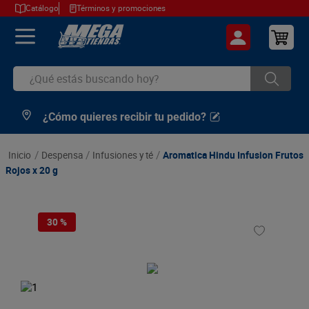
Catálogo
Términos y promociones
¿Qué estás buscando hoy?
¿Cómo quieres recibir tu pedido?
TÉRMINOS MÁS BUSCADOS
1
.
cerveza
despensa
infusiones y té
Aromatica Hindu Infusion Frutos
2
.
arroz
Rojos x 20 g
3
.
leche
4
.
cafe
30 %
5
.
aceite
6
.
azucar
7
.
huevos