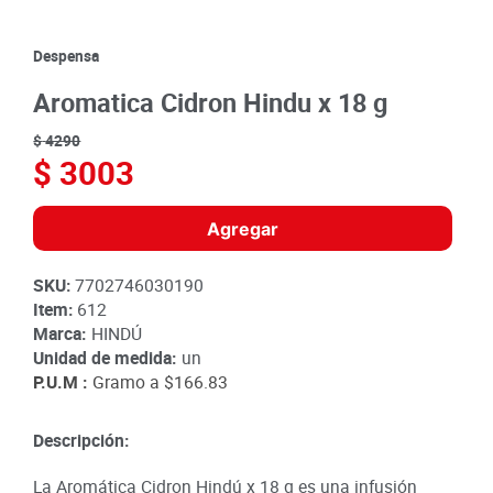
8
.
detergente
9
.
queso
Despensa
10
.
papa
Aromatica Cidron Hindu x 18 g
$
4290
$
3003
Agregar
SKU
:
7702746030190
Item
:
612
Marca:
HINDÚ
Unidad de medida:
un
P.U.M :
Gramo a
$166.83
Descripción:
La Aromática Cidron Hindú x 18 g es una infusión