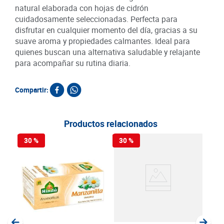
natural elaborada con hojas de cidrón
cuidadosamente seleccionadas. Perfecta para
disfrutar en cualquier momento del día, gracias a su
suave aroma y propiedades calmantes. Ideal para
quienes buscan una alternativa saludable y relajante
para acompañar su rutina diaria.
Compartir:
Productos relacionados
30 %
30 %
30
Aro
Hin
SKU :
Item
: