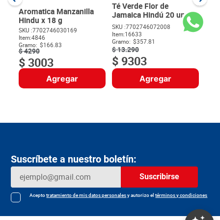
Gram
Té Verde Flor de
Aromatica Manzanilla
Jamaica Hindú 20 unds
Hindu x 18 g
x 26 g
SKU :
7702746072008
$
42
SKU :
7702746030169
Item
:
16633
$
Item
:
4846
Gramo:
$357.81
Gramo:
$166.83
$
13
.
290
$
4290
$
9303
$
3003
Agregar
Agregar
Suscríbete a nuestro boletín:
Suscribirse
Acepto
tratamiento de mis datos personales
y autorizo el
términos y condiciones