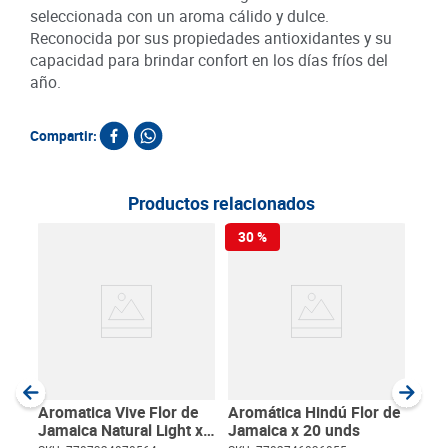
seleccionada con un aroma cálido y dulce.
Reconocida por sus propiedades antioxidantes y su
capacidad para brindar confort en los días fríos del
año.
Compartir:
Productos relacionados
30 %
Inf
Manz
SKU :
Item
:
Gram
Aromatica Vive Flor de
Aromática Hindú Flor de
Jamaica Natural Light x
Jamaica x 20 unds