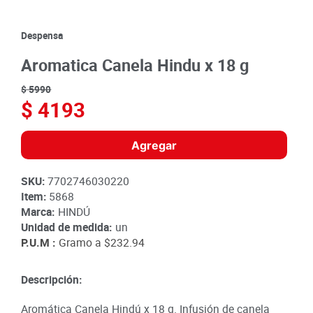
8
.
detergente
9
.
queso
Despensa
10
.
papa
Aromatica Canela Hindu x 18 g
$
5990
$
4193
Agregar
SKU
:
7702746030220
Item
:
5868
Marca:
HINDÚ
Unidad de medida:
un
P.U.M :
Gramo a
$232.94
Descripción:
Aromática Canela Hindú x 18 g. Infusión de canela