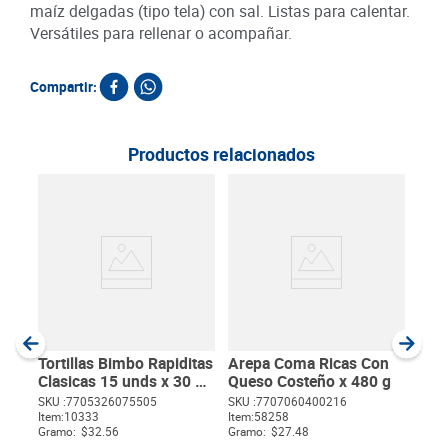
maíz delgadas (tipo tela) con sal. Listas para calentar.
Versátiles para rellenar o acompañar.
Compartir:
Productos relacionados
Are
Blan
Sal 
SKU :
Item
:
Gram
Tortillas Bimbo Rapiditas
Arepa Coma Ricas Con
Clasicas 15 unds x 30 g
Queso Costeño x 480 g
c/u
SKU :
7705326075505
SKU :
7707060400216
Item
:
10333
Item
:
58258
$
Gramo:
$32.56
Gramo:
$27.48