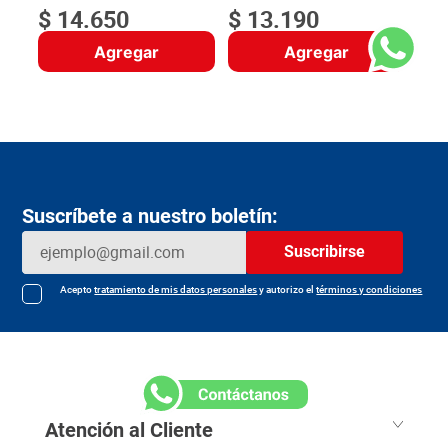
$
14
.
650
$
13
.
190
Agregar
Agregar
Suscríbete a nuestro boletín:
Suscribirse
Acepto
tratamiento de mis datos personales
y autorizo el
términos y condiciones
Atención al Cliente