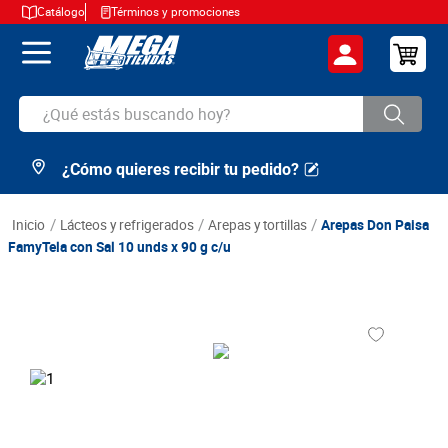
Catálogo
Términos y promociones
¿Qué estás buscando hoy?
¿Cómo quieres recibir tu pedido?
TÉRMINOS MÁS BUSCADOS
1
.
cerveza
lácteos y refrigerados
arepas y tortillas
Arepas Don Paisa
2
.
arroz
FamyTela con Sal 10 unds x 90 g c/u
3
.
leche
4
.
cafe
5
.
aceite
6
.
azucar
7
.
huevos