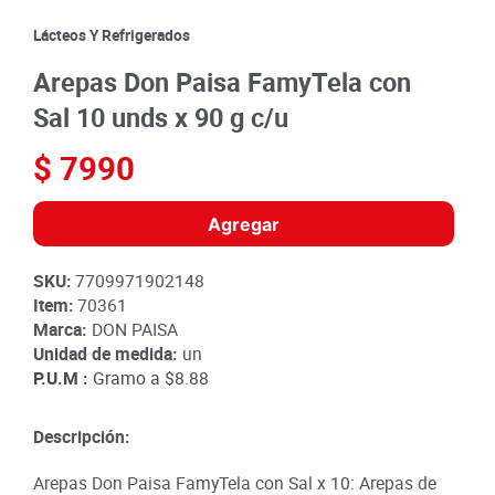
8
.
detergente
Lácteos Y Refrigerados
9
.
queso
Arepas Don Paisa FamyTela con
10
.
papa
Sal 10 unds x 90 g c/u
$
7990
Agregar
SKU
:
7709971902148
Item
:
70361
Marca:
DON PAISA
Unidad de medida:
un
P.U.M :
Gramo a
$8.88
Descripción:
Arepas Don Paisa FamyTela con Sal x 10: Arepas de