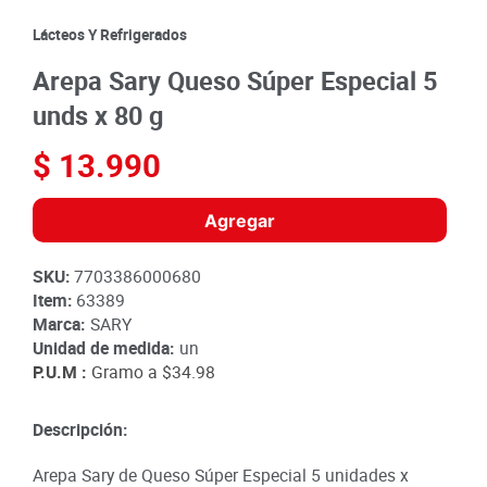
8
.
detergente
Lácteos Y Refrigerados
9
.
queso
Arepa Sary Queso Súper Especial 5
10
.
papa
unds x 80 g
$
13
.
990
Agregar
SKU
:
7703386000680
Item
:
63389
Marca:
SARY
Unidad de medida:
un
P.U.M :
Gramo a
$34.98
Descripción:
Arepa Sary de Queso Súper Especial 5 unidades x