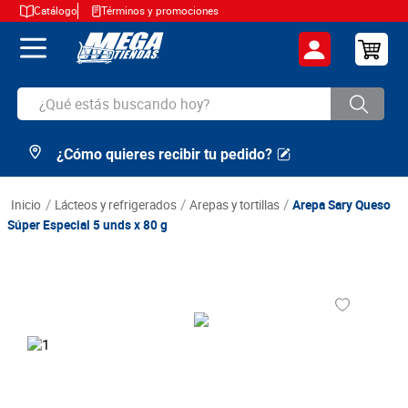
Catálogo
Términos y promociones
¿Qué estás buscando hoy?
¿Cómo quieres recibir tu pedido?
TÉRMINOS MÁS BUSCADOS
1
.
cerveza
lácteos y refrigerados
arepas y tortillas
Arepa Sary Queso
2
.
arroz
Súper Especial 5 unds x 80 g
3
.
leche
4
.
cafe
5
.
aceite
6
.
azucar
7
.
huevos