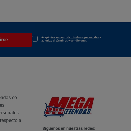
Acepto
tratamiento de mis datos personales
y
irse
autorizo el
términos y condiciones
endas.co
les
personales
respecto a
Síguenos en nuestras redes: