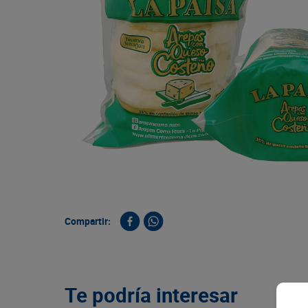
9
.
queso
10
.
papa
Compartir:
Te podría interesar