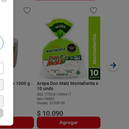
Tortillas Bi
Fajitas y Bu
42.5 g
SKU :
77053260
Item
:
20536
Gramo:
$32.12
1 Und x 1000 g
Arepa Don Maíz Montañerita x
10 unds
512
SKU :
7702417499417
$
13
.
65
Item
:
54602
Unidad:
$1009.00
$
10
.
090
regar
Agregar
A