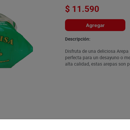
$
11
.
590
Agregar
Descripción:
Disfruta de una deliciosa Arep
perfecta para un desayuno o me
alta calidad, estas arepas son p