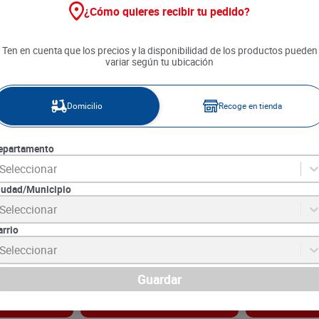
¿Cómo quieres recibir tu pedido?
Ten en cuenta que los precios y la disponibilidad de los productos pueden
variar según tu ubicación
Domicilio
Recoge en tienda
epartamento
Seleccionar
iudad/Municipio
Rapiditas
Arepa Coma Ricas Con Queso
Masa de Maíz 
Seleccionar
 x 30 g c/u
Costeño x 480 g
arrio
5
SKU :
7707060400216
SKU :
7709762824
Item
:
58258
Item
:
56860
Seleccionar
Gramo:
$27.48
Unidad:
$4.09
$
13
.
190
$
4090
Guardar
gar
Agregar
Ag