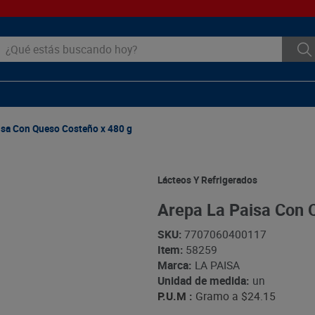
ué estás buscando hoy?
isa Con Queso Costeño x 480 g
Lácteos Y Refrigerados
Arepa La Paisa Con 
SKU
:
7707060400117
Item
:
58259
Marca:
LA PAISA
Unidad de medida:
un
P.U.M :
Gramo a
$24.15