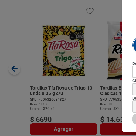
D
C
Tortillas Tía Rosa de Trigo 10
Tortillas Bimbo 
unds x 25 g c/u
Clasicas 15 unds
B
SKU :
7705326081827
SKU :
770532607550
Item
:
71358
Item
:
10333
Gramo:
$26.76
Gramo:
$32.56
$
6690
$
14
.
650
Agregar
Agre