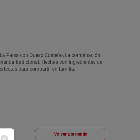
a La Paisa con Queso Costeño, La combinación
rienda tradicional. Hechas con ingredientes de
erfectas para compartir en familia.
Volver a la tienda