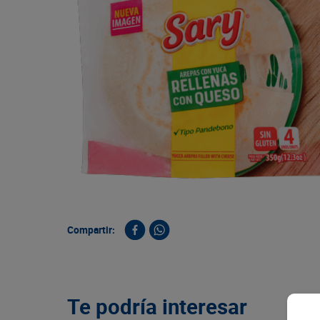
9
.
queso
10
.
papa
Compartir:
Te podría interesar