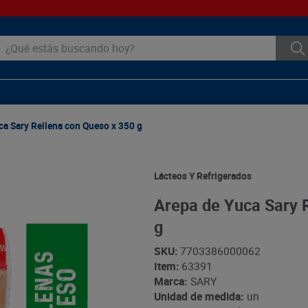
ué estás buscando hoy?
ca Sary Rellena con Queso x 350 g
Lácteos Y Refrigerados
Arepa de Yuca Sary 
g
SKU
:
7703386000062
Item
:
63391
Marca:
SARY
Unidad de medida:
un