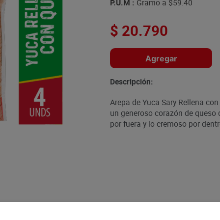
P.U.M :
Gramo a
$59.40
$
20
.
790
Agregar
Descripción:
Arepa de Yuca Sary Rellena con
un generoso corazón de queso der
por fuera y lo cremoso por dent