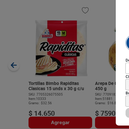
D
C
Tortillas Bimbo Rapiditas
Arepa De Choclo 
Clasicas 15 unds x 30 g c/u
450 g
B
SKU :
7705326075505
SKU :
770918327230
Item
:
10333
Item
:
51881
Gramo:
$32.56
Gramo:
$16.87
$
14
.
650
$
7590
Agregar
Agre