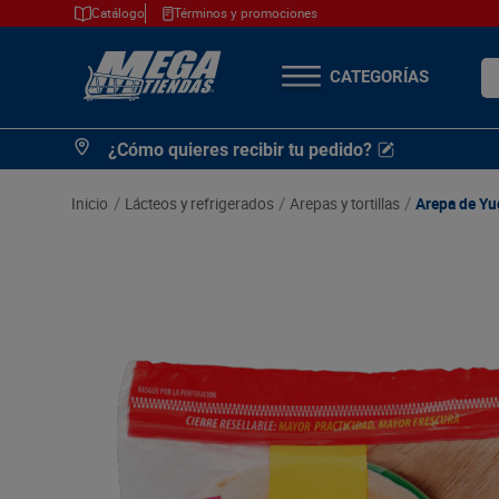
Catálogo
Términos y promociones
¿Q
TÉRMINOS MÁS
¿Cómo quieres recibir tu pedido?
BUSCADOS
1
.
cerveza
lácteos y refrigerados
arepas y tortillas
Arepa de Yu
2
.
arroz
3
.
leche
4
.
cafe
5
.
aceite
6
.
azucar
7
.
huevos
8
.
detergente