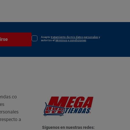
Acepto
tratamiento de mis datos personales
y
irse
autorizo el
términos y condiciones
endas.co
les
personales
respecto a
Síguenos en nuestras redes: