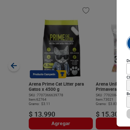
D
C
Arena Prime Cat Litter para
Arena Unikat San
Gatos x 4500 g
Primavera x 4 k
B
SKU :
7707366639778
SKU :
770208405747
Item
:
62764
Item
:
73021
Gramo:
$3.11
Gramo:
$3.83
$
13
.
990
$
15
.
300
Agregar
Agre