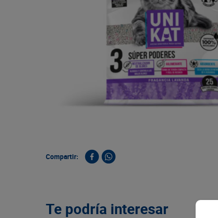
9
.
queso
10
.
papa
Compartir:
Te podría interesar