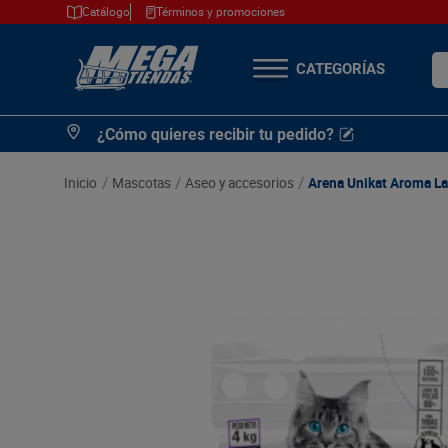
Catálogo
Términos y promociones
¿Q
TÉRMINOS MÁS
¿Cómo quieres recibir tu pedido?
BUSCADOS
1
.
cerveza
mascotas
aseo y accesorios
Arena Unikat Aroma La
2
.
arroz
3
.
leche
4
.
cafe
5
.
aceite
6
.
azucar
7
.
huevos
8
.
detergente