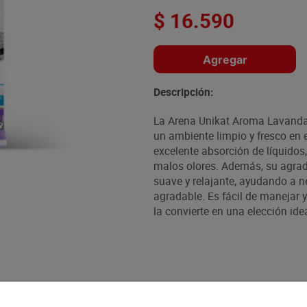
$
16
.
590
Agregar
Descripción:
La Arena Unikat Aroma Lavanda 
un ambiente limpio y fresco en 
excelente absorción de líquidos
malos olores. Además, su agra
suave y relajante, ayudando a n
agradable. Es fácil de manejar y
la convierte en una elección ide