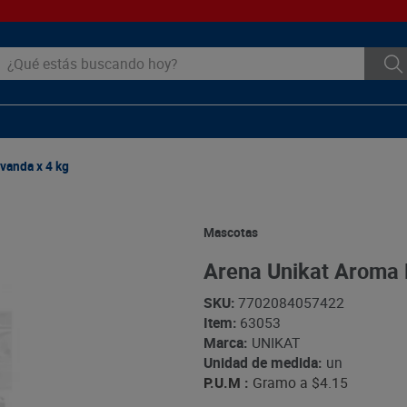
ué estás buscando hoy?
vanda x 4 kg
Mascotas
Arena Unikat Aroma 
SKU
:
7702084057422
Item
:
63053
Marca:
UNIKAT
Unidad de medida:
un
P.U.M :
Gramo a
$4.15