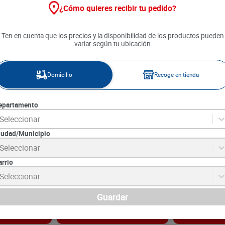
¿Cómo quieres recibir tu pedido?
Ten en cuenta que los precios y la disponibilidad de los productos pueden
variar según tu ubicación
Domicilio
Recoge en tienda
epartamento
Seleccionar
iudad/Municipio
itaria
Toallitas Húmedas Xtra Fresh
Pañitos Húme
Seleccionar
g
Mascotas x 48 und
Limpieza Esenc
arrio
7
SKU :
7707232176147
SKU :
1770202614
Item
:
70895
Item
:
60539
Seleccionar
Unidad:
$81.04
Unidad:
$179.80
$
3890
$
8990
Guardar
gar
Agregar
Ag