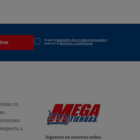
Acepto
tratamiento de mis datos personales
y
irse
autorizo el
términos y condiciones
endas.co
les
personales
respecto a
Síguenos en nuestras redes: