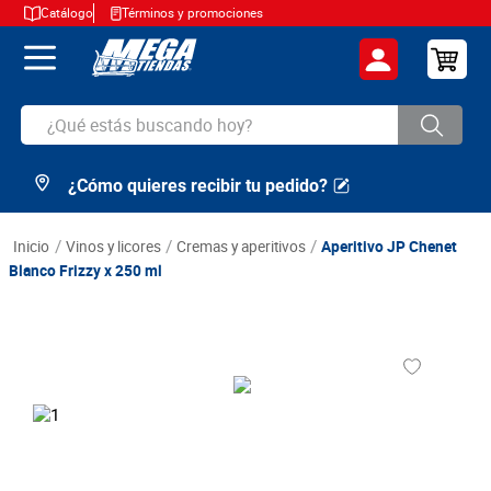
Catálogo
Términos y promociones
¿Qué estás buscando hoy?
¿Cómo quieres recibir tu pedido?
TÉRMINOS MÁS BUSCADOS
1
.
cerveza
vinos y licores
cremas y aperitivos
Aperitivo JP Chenet
2
.
arroz
Blanco Frizzy x 250 ml
3
.
leche
4
.
cafe
5
.
aceite
6
.
azucar
7
.
huevos