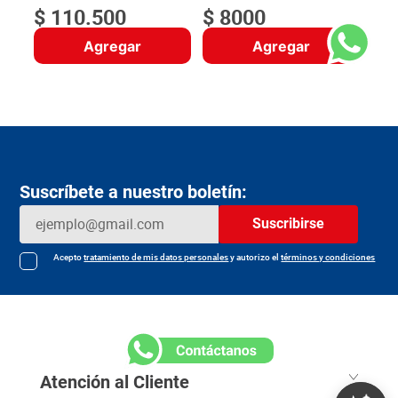
$
110
.
500
$
8000
Agregar
Agregar
Suscríbete a nuestro boletín:
Suscribirse
Acepto
tratamiento de mis datos personales
y autorizo el
términos y condiciones
Atención al Cliente