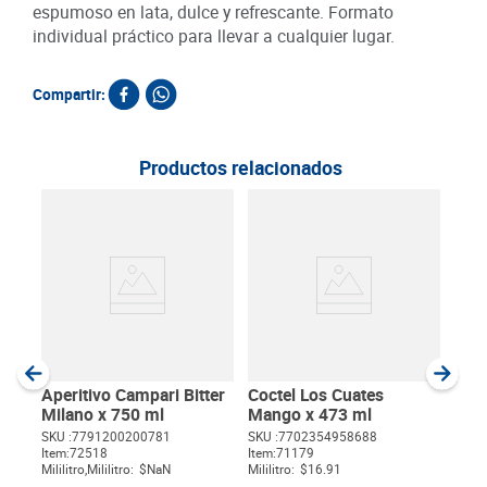
espumoso en lata, dulce y refrescante. Formato
individual práctico para llevar a cualquier lugar.
Compartir:
Productos relacionados
Coct
Man
SKU :
Item
:
Milili
Aperitivo Campari Bitter
Coctel Los Cuates
Milano x 750 ml
Mango x 473 ml
SKU :
7791200200781
SKU :
7702354958688
Item
:
72518
Item
:
71179
$
Mililitro,Mililitro:
$NaN
Mililitro:
$16.91