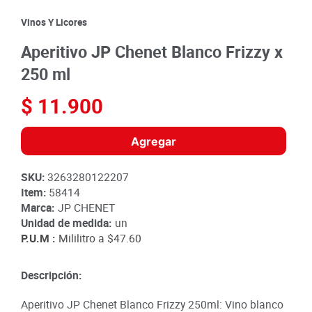
8
.
detergente
Vinos Y Licores
9
.
queso
Aperitivo JP Chenet Blanco Frizzy x
10
.
papa
250 ml
$
11
.
900
Agregar
SKU
:
3263280122207
Item
:
58414
Marca:
JP CHENET
Unidad de medida:
un
P.U.M :
Mililitro a
$47.60
Descripción:
Aperitivo JP Chenet Blanco Frizzy 250ml: Vino blanco