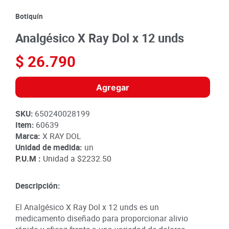
8
.
detergente
Botiquín
9
.
queso
Analgésico X Ray Dol x 12 unds
10
.
papa
$
26
.
790
Agregar
SKU
:
650240028199
Item
:
60639
Marca:
X RAY DOL
Unidad de medida:
un
P.U.M :
Unidad a
$2232.50
Descripción:
El Analgésico X Ray Dol x 12 unds es un
medicamento diseñado para proporcionar alivio