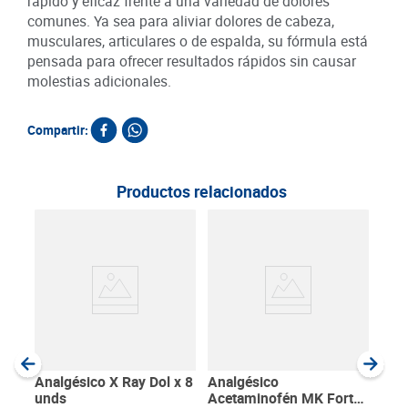
rápido y eficaz frente a una variedad de dolores
comunes. Ya sea para aliviar dolores de cabeza,
musculares, articulares o de espalda, su fórmula está
pensada para ofrecer resultados rápidos sin causar
molestias adicionales.
Compartir:
Productos relacionados
Ana
Mig
SKU :
Item
:
Unida
Analgésico X Ray Dol x 8
Analgésico
unds
Acetaminofén MK Forte