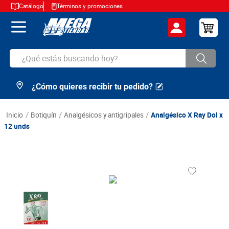
Catálogo
Términos y promociones
¿Qué estás buscando hoy?
¿Cómo quieres recibir tu pedido?
TÉRMINOS MÁS BUSCADOS
1
.
cerveza
botiquín
analgésicos y antigripales
Analgésico X Ray Dol x
2
.
arroz
12 unds
3
.
leche
4
.
cafe
5
.
aceite
6
.
azucar
7
.
huevos