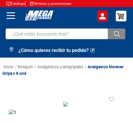
Catálogo
Términos y promociones
¿Qué estás buscando hoy?
¿Cómo quieres recibir tu pedido?
TÉRMINOS MÁS BUSCADOS
1
.
cerveza
botiquín
analgésicos y antigripales
Analgésico Noraver
2
.
arroz
Gripa x 8 und
3
.
leche
4
.
cafe
5
.
aceite
6
.
azucar
7
.
huevos