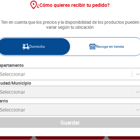
¿Cómo quieres recibir tu pedido?
Ten en cuenta que los precios y la disponibilidad de los productos pueden
variar según tu ubicación
Domicilio
Recoge en tienda
epartamento
Seleccionar
iudad/Municipio
taminofén
Analgésico Noraver MK Menta
Analgésico No
Seleccionar
 x 16 unds
Pastilla x 12 unds
Bebida Noche 
arrio
5
SKU :
7702057162412
SKU :
7702057160
Item
:
6653
Item
:
51769
Seleccionar
Unidad:
$2087.50
Unidad:
$3198.33
$
25
.
050
$
19
.
190
Guardar
gar
Agregar
Ag