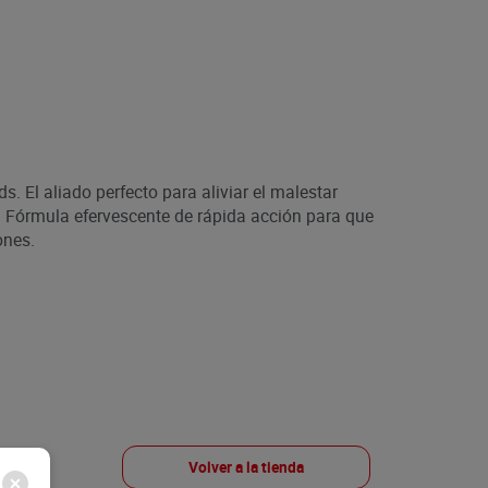
s. El aliado perfecto para aliviar el malestar
. Fórmula efervescente de rápida acción para que
ones.
Volver a la tienda