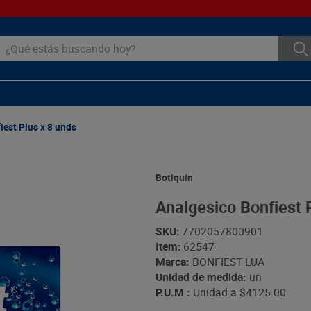
ué estás buscando hoy?
iest Plus x 8 unds
Botiquín
Analgesico Bonfiest 
SKU
:
7702057800901
Item
:
62547
Marca:
BONFIEST LUA
Unidad de medida:
un
P.U.M :
Unidad a
$4125.00