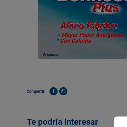
9
.
queso
10
.
papa
Compartir:
Te podría interesar