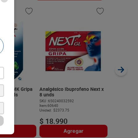
Analgésico X
unds
SKU :
65024002
Item
:
60639
Unidad:
$2232.
raver MK Gripa
Analgésico Ibuprofeno Next x
x 6 unds
8 unds
975
SKU :
650240032592
$
26
.
79
Item
:
60640
Unidad:
$2373.75
$
18
.
990
regar
Agregar
A