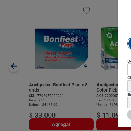
D
C
Analgesico Bonfiest Plus x 8
Analgésico Ace
unds
Dolor Fiebre MK
B
SKU :
7702057800901
SKU :
770205773290
Item
:
62547
Item
:
51768
Unidad:
$4125.00
Unidad:
$693.13
$
33
.
000
$
11
.
090
Agregar
Agre