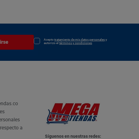
Acepto
tratamiento de mis datos personales
y
irse
autorizo el
términos y condiciones
endas.co
les
personales
respecto a
Síguenos en nuestras redes: