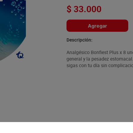
$
33
.
000
Agregar
Descripción:
Analgésico Bonfiest Plus x 8 und
general y la pesadez estomacal
sigas con tu día sin complicaci