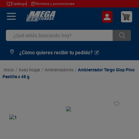
Catálogo
Términos y promociones
¿Qué estás buscando hoy?
¿Cómo quieres recibir tu pedido?
TÉRMINOS MÁS BUSCADOS
1
.
cerveza
aseo hogar
ambientadores
Ambientador Tergo Glop Pino
2
.
arroz
Pastilla x 48 g
3
.
leche
4
.
cafe
5
.
aceite
6
.
azucar
7
.
huevos