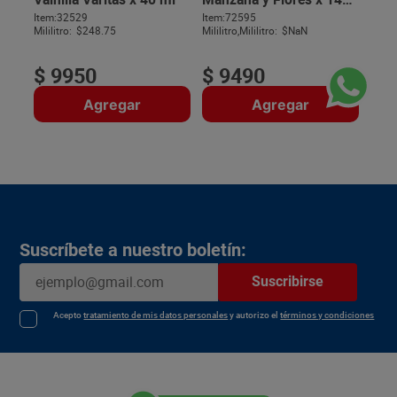
ml
SKU :
7702532312127
SKU :
7503055129083
Item
:
32529
Item
:
72595
$
Mililitro:
$248.75
Mililitro,Mililitro:
$NaN
$
9950
$
9490
Agregar
Agregar
Suscríbete a nuestro boletín:
Suscribirse
Acepto
tratamiento de mis datos personales
y autorizo el
términos y condiciones