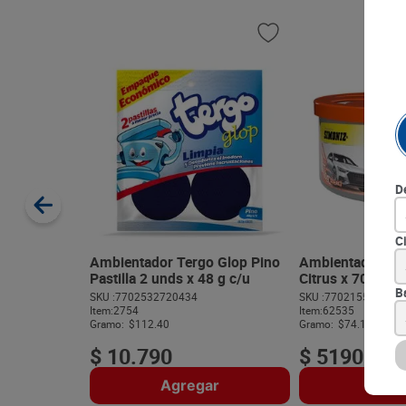
D
C
Ambientador Tergo Glop Pino
Ambientador Si
Pastilla 2 unds x 48 g c/u
Citrus x 70 g
B
SKU :
7702532720434
SKU :
770215554052
Item
:
2754
Item
:
62535
Gramo:
$112.40
Gramo:
$74.14
$
10
.
790
$
5190
Agregar
Agre