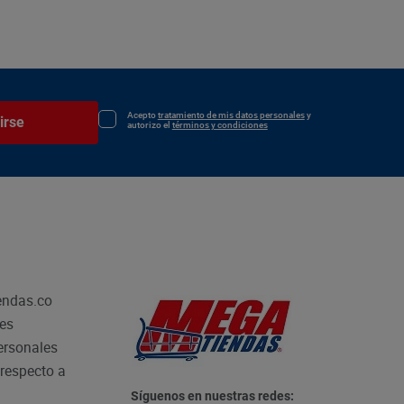
Acepto
tratamiento de mis datos personales
y
irse
autorizo el
términos y condiciones
endas.co
les
personales
respecto a
Síguenos en nuestras redes: