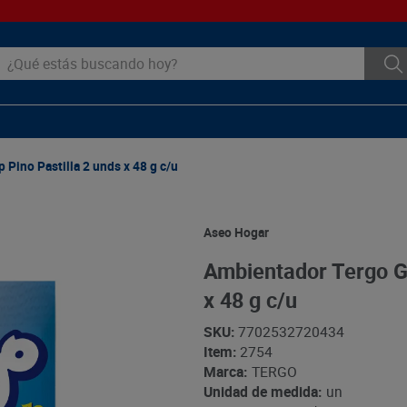
ué estás buscando hoy?
Pino Pastilla 2 unds x 48 g c/u
Aseo Hogar
Ambientador Tergo Gl
x 48 g c/u
SKU
:
7702532720434
Item
:
2754
Marca:
TERGO
Unidad de medida:
un