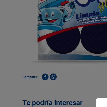
9
.
queso
10
.
papa
Compartir:
Te podría interesar