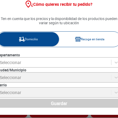
¿Cómo quieres recibir tu pedido?
Ten en cuenta que los precios y la disponibilidad de los productos pueden
variar según tu ubicación
Domicilio
Recoge en tienda
epartamento
Seleccionar
iudad/Municipio
moniz Gel
Ambientador Aceite Glade
Ambientador e
Seleccionar
Harmony 3 unds x 21 ml c/u
Caricias Bebe
Bolsa x 31 g
arrio
5
SKU :
7591005001657
SKU :
7702430522
Item
:
5464
Item
:
2234
Seleccionar
Mililitro:
$503.02
Gramo:
$138.39
$
31
.
690
$
4290
Guardar
gar
Agregar
Ag