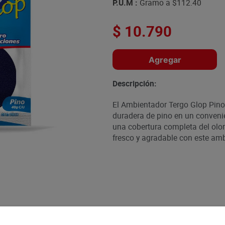
P.U.M :
Gramo a
$112.40
$
10
.
790
Agregar
Descripción:
El Ambientador Tergo Glop Pino P
duradera de pino en un convenie
una cobertura completa del olor
fresco y agradable con este amb