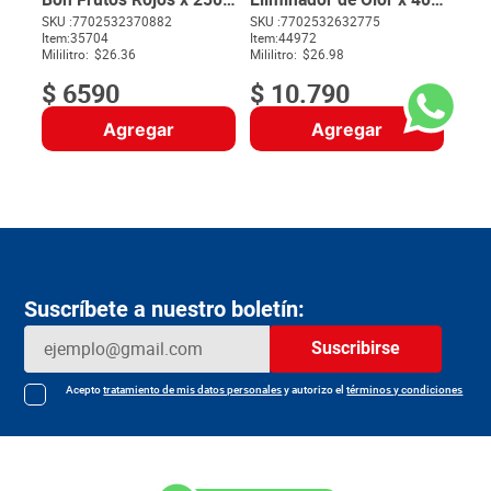
ml
ml
SKU :
7702532370882
SKU :
7702532632775
Item
:
35704
Item
:
44972
$
Mililitro:
$26.36
Mililitro:
$26.98
$
6590
$
10
.
790
Agregar
Agregar
Suscríbete a nuestro boletín:
Suscribirse
Acepto
tratamiento de mis datos personales
y autorizo el
términos y condiciones