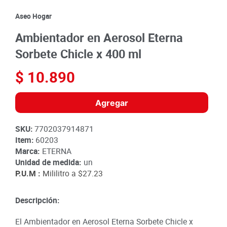
8
.
detergente
Aseo Hogar
9
.
queso
Ambientador en Aerosol Eterna
10
.
papa
Sorbete Chicle x 400 ml
$
10
.
890
Agregar
SKU
:
7702037914871
Item
:
60203
Marca:
ETERNA
Unidad de medida:
un
P.U.M :
Mililitro a
$27.23
Descripción:
El Ambientador en Aerosol Eterna Sorbete Chicle x