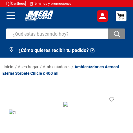
Catálogo
Términos y promociones
¿Qué estás buscando hoy?
¿Cómo quieres recibir tu pedido?
TÉRMINOS MÁS BUSCADOS
1
.
cerveza
aseo hogar
ambientadores
Ambientador en Aerosol
2
.
arroz
Eterna Sorbete Chicle x 400 ml
3
.
leche
4
.
cafe
5
.
aceite
6
.
azucar
7
.
huevos