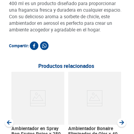
400 ml es un producto diseñado para proporcionar
una fragancia fresca y duradera en cualquier espacio.
Con su delicioso aroma a sorbete de chicle, este
ambientador en aerosol es perfecto para crear un
ambiente acogedor y agradable en el hogar.
Compartir:
Productos relacionados
Amb
Spo
ml
SKU :
Item
:
Milili
Ambientador en Spray
Ambientador Bonaire
Bon Frutos Rojos x 250
Eliminador de Olor x 400