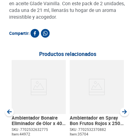
en aceite Glade Vainilla. Con este pack de 2 unidades,
cada una de 21 ml, llenarás tu hogar de un aroma
irresistible y acogedor.
Compartir:
Productos relacionados
Amb
Gel 
SKU :
Item
:
Gram
Ambientador Bonaire
Ambientador en Spray
Eliminador de Olor x 400
Bon Frutos Rojos x 250
ml
ml
SKU :
7702532632775
SKU :
7702532370882
Item
:
44972
Item
:
35704