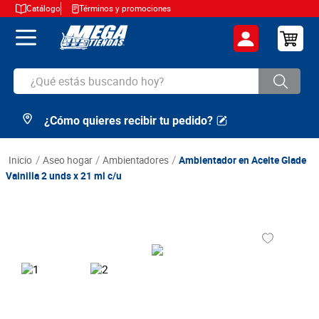
Catálogo
Términos y promociones
¿Qué estás buscando hoy?
¿Cómo quieres recibir tu pedido?
TÉRMINOS MÁS BUSCADOS
1
.
cerveza
aseo hogar
ambientadores
Ambientador en Aceite Glade
2
.
arroz
Vainilla 2 unds x 21 ml c/u
3
.
leche
4
.
cafe
5
.
aceite
6
.
azucar
7
.
huevos