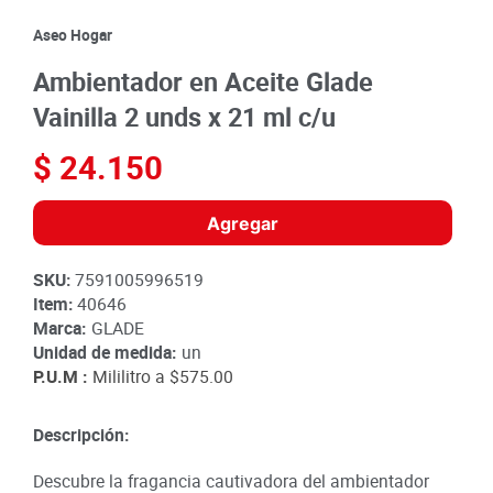
8
.
detergente
Aseo Hogar
9
.
queso
Ambientador en Aceite Glade
10
.
papa
Vainilla 2 unds x 21 ml c/u
$
24
.
150
Agregar
SKU
:
7591005996519
Item
:
40646
Marca:
GLADE
Unidad de medida:
un
P.U.M :
Mililitro a
$575.00
Descripción:
Descubre la fragancia cautivadora del ambientador