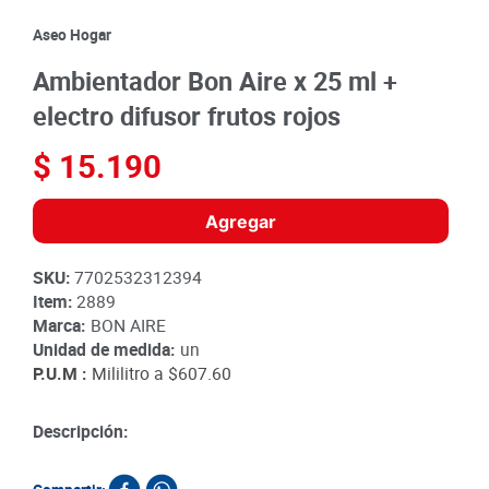
8
.
detergente
Aseo Hogar
9
.
queso
Ambientador Bon Aire x 25 ml +
10
.
papa
electro difusor frutos rojos
$
15
.
190
Agregar
SKU
:
7702532312394
Item
:
2889
Marca:
BON AIRE
Unidad de medida:
un
P.U.M :
Mililitro a
$607.60
Descripción: