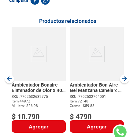
Compartir:
Productos relacionados
Amb
Haw
SKU :
Item
:
Gram
Ambientador Bonaire
Ambientador Bon Aire
Eliminador de Olor x 400
Gel Manzana Canela x 80
ml
g
SKU :
7702532632775
SKU :
7702532764001
Item
:
44972
Item
:
72148
$
Mililitro:
$26.98
Gramo:
$59.88
$
10
.
790
$
4790
Agregar
Agregar