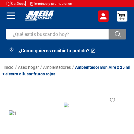
Catálogo
Términos y promociones
¿Qué estás buscando hoy?
¿Cómo quieres recibir tu pedido?
TÉRMINOS MÁS BUSCADOS
1
.
cerveza
aseo hogar
ambientadores
Ambientador Bon Aire x 25 ml
2
.
arroz
+ electro difusor frutos rojos
3
.
leche
4
.
cafe
5
.
aceite
6
.
azucar
7
.
huevos