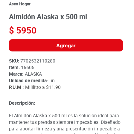
8
.
detergente
Aseo Hogar
9
.
queso
Almidón Alaska x 500 ml
10
.
papa
$
5950
Agregar
SKU
:
7702532110280
Item
:
16605
Marca:
ALASKA
Unidad de medida:
un
P.U.M :
Mililitro a
$11.90
Descripción:
El Almidón Alaska x 500 ml es la solución ideal para
mantener tus prendas siempre impecables. Diseñado
para aportar firmeza y una presentación impecable a