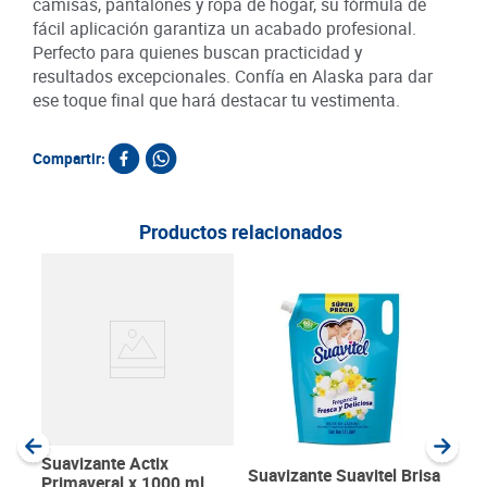
camisas, pantalones y ropa de hogar, su fórmula de
fácil aplicación garantiza un acabado profesional.
Perfecto para quienes buscan practicidad y
resultados excepcionales. Confía en Alaska para dar
ese toque final que hará destacar tu vestimenta.
Compartir:
Productos relacionados
Sua
Flor
SKU :
Item
:
Milili
Suavizante Actix
Suavizante Suavitel Brisa
Primaveral x 1000 ml