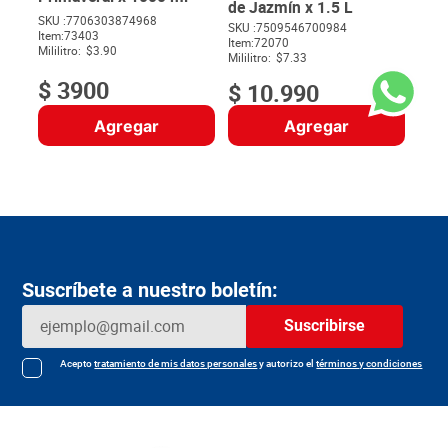
de Jazmín x 1.5 L
SKU :
7706303874968
SKU :
7509546700984
Item
:
73403
$
Item
:
72070
Mililitro:
$3.90
Mililitro:
$7.33
$
3900
$
10
.
990
Agregar
Agregar
Suscríbete a nuestro boletín:
Suscribirse
Acepto
tratamiento de mis datos personales
y autorizo el
términos y condiciones