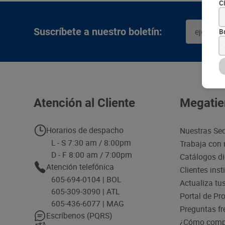
C
Suscríbete a nuestro boletín:
B
Atención al Cliente
Megatie
Horarios de despacho
Nuestras Se
L - S 7:30 am / 8:00pm
Trabaja con 
D - F 8:00 am / 7:00pm
Catálogos di
Atención telefónica
Clientes inst
605-694-0104 | BOL
Actualiza tu
605-309-3090 | ATL
Portal de Pr
605-436-6077 | MAG
Preguntas fr
Escríbenos (PQRS)
¿Cómo compr