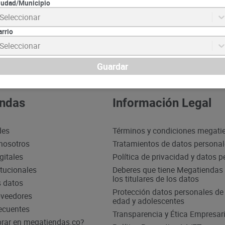
iudad/Municipio
Seleccionar
Suscrib
arrio
Seleccionar
Guardar
ndas
Información Legal
des
Términos y condiciones megati
nosotros
Tratamientos de datos persona
gitales
Política de privacidad y datos 
itucionales
Deberes que tiene Megatiendas 
los titulares de los datos
s datos
Protección datos personales d
oveedores
edad y adolescentes
ecuentes
Transparencia y Ética Empresari
ar en megatiendas.co?