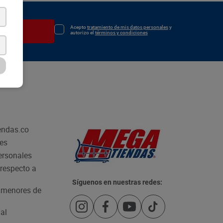
Acepto
tratamiento de mis datos personales
y
irse
autorizo el
términos y condiciones
endas.co
les
personales
respecto a
Síguenos en nuestras redes:
e menores de
al