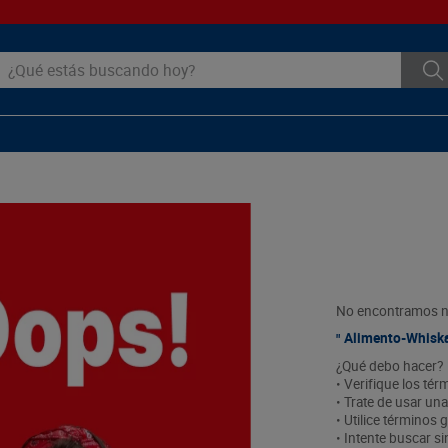
ué estás buscando hoy?
No encontramos ni
Alimento-Whisk
¿Qué debo hacer?
• Verifique los tér
• Trate de usar una
• Utilice términos
• Intente buscar 