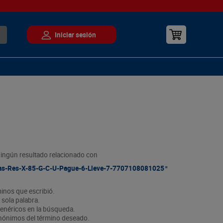
ngún resultado relacionado con
as-Res-X-85-G-C-U-Pague-6-Lleve-7-7707108081025
minos que escribió.
 sola palabra.
 genéricos en la búsqueda.
sinónimos del término deseado.