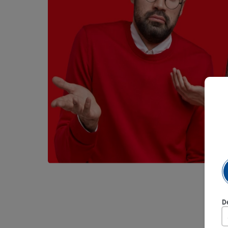
9
.
queso
10
.
papa
D