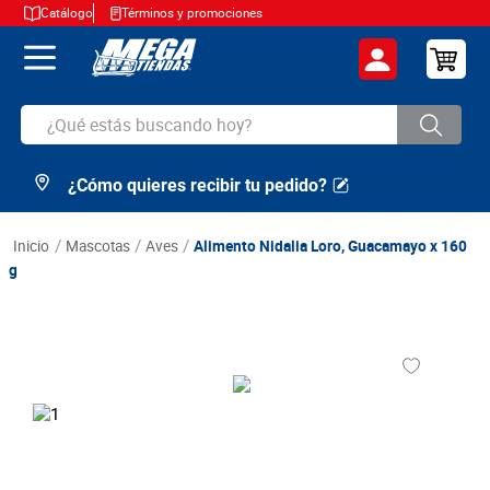
Catálogo
Términos y promociones
¿Qué estás buscando hoy?
¿Cómo quieres recibir tu pedido?
TÉRMINOS MÁS BUSCADOS
1
.
cerveza
mascotas
aves
Alimento Nidalia Loro, Guacamayo x 160
2
.
arroz
g
3
.
leche
4
.
cafe
5
.
aceite
6
.
azucar
7
.
huevos