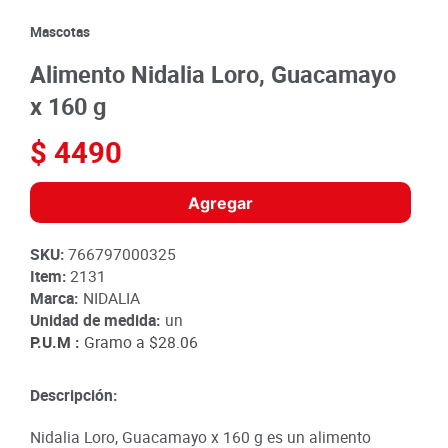
8
.
detergente
Mascotas
9
.
queso
Alimento Nidalia Loro, Guacamayo
10
.
papa
x 160 g
$
4490
Agregar
SKU
:
766797000325
Item
:
2131
Marca:
NIDALIA
Unidad de medida:
un
P.U.M :
Gramo a
$28.06
Descripción:
Nidalia Loro, Guacamayo x 160 g es un alimento