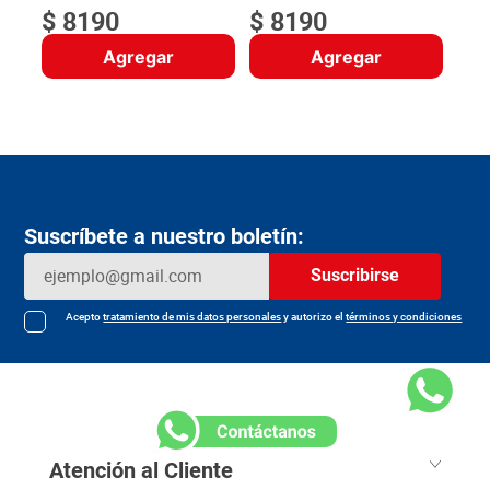
$
8190
$
8190
Agregar
Agregar
Suscríbete a nuestro boletín:
Suscribirse
Acepto
tratamiento de mis datos personales
y autorizo el
términos y condiciones
Atención al Cliente