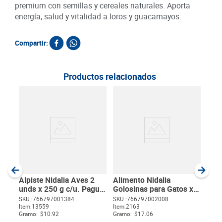
premium con semillas y cereales naturales. Aporta
energía, salud y vitalidad a loros y guacamayos.
Compartir:
Productos relacionados
Alim
Gua
SKU :
Item
:
Gram
Alpiste Nidalia Aves 2
Alimento Nidalia
unds x 250 g c/u. Pague
Golosinas para Gatos x
2. Lleve 3 unds
160 g Pague 2 Lleve 3
SKU :
766797001384
SKU :
766797002008
Item
:
13559
Item
:
2163
$
Gramo:
$10.92
Gramo:
$17.06