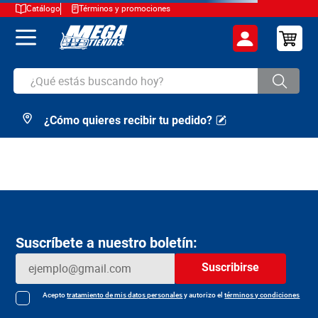
Catálogo
Términos y promociones
¿Qué estás buscando hoy?
¿Cómo quieres recibir tu pedido?
TÉRMINOS MÁS BUSCADOS
1
.
cerveza
2
.
arroz
3
.
leche
4
.
cafe
Suscríbete a nuestro boletín:
5
.
aceite
Suscribirse
6
.
azucar
7
.
huevos
Acepto
tratamiento de mis datos personales
y autorizo el
términos y condiciones