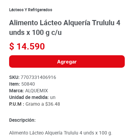
8
.
detergente
Lácteos Y Refrigerados
9
.
queso
Alimento Lácteo Alquería Trululu 4
10
.
papa
unds x 100 g c/u
$
14
.
590
Agregar
SKU
:
7707331406916
Item
:
50840
Marca:
ALQUEMIX
Unidad de medida:
un
P.U.M :
Gramo a
$36.48
Descripción:
Alimento Lácteo Alquería Trululu 4 unds x 100 g.