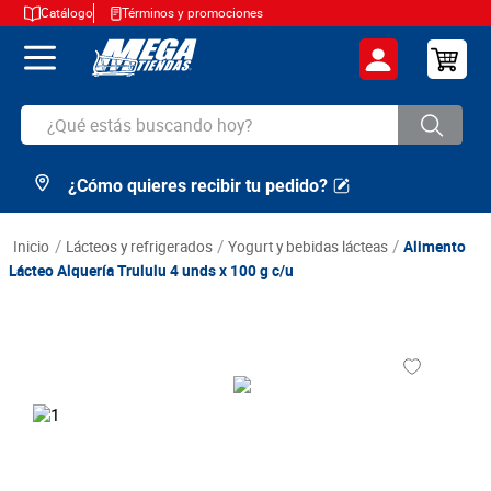
Catálogo
Términos y promociones
¿Qué estás buscando hoy?
¿Cómo quieres recibir tu pedido?
TÉRMINOS MÁS BUSCADOS
1
.
cerveza
lácteos y refrigerados
yogurt y bebidas lácteas
Alimento
2
.
arroz
Lácteo Alquería Trululu 4 unds x 100 g c/u
3
.
leche
4
.
cafe
5
.
aceite
6
.
azucar
7
.
huevos