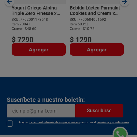
Gram
Yogurt Griego Alpina
Bebida Láctea Parmalat
Triple Zero Finesse x
Cookies and Cream x
150 g
120 g
SKU :
7702001173518
SKU :
7700604051592
Item
:
70041
Item
:
50352
$
Gramo:
$48.60
Gramo:
$10.75
$
7290
$
1290
Agregar
Agregar
Suscríbete a nuestro boletín:
Suscribirse
Acepto
tratamiento de mis datos personales
y autorizo el
términos y condiciones