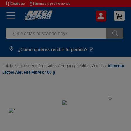
Catálogo
Términos y promociones
¿Qué estás buscando hoy?
¿Cómo quieres recibir tu pedido?
TÉRMINOS MÁS BUSCADOS
1
.
cerveza
lácteos y refrigerados
yogurt y bebidas lácteas
Alimento
2
.
arroz
Lácteo Alquería M&M x 100 g
3
.
leche
4
.
cafe
5
.
aceite
6
.
azucar
7
.
huevos