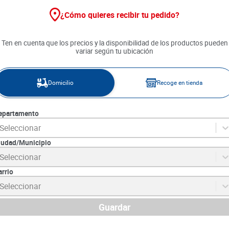
¿Cómo quieres recibir tu pedido?
Ten en cuenta que los precios y la disponibilidad de los productos pueden
variar según tu ubicación
Domicilio
Recoge en tienda
epartamento
Seleccionar
iudad/Municipio
Seleccionar
urtido x 85 g
Alimento Felix Delicious Mar x
Alimento Whis
e 6
500 g
Castrados x 85
arrio
6
SKU :
7702521248628
SKU :
7896029046
Seleccionar
Item
:
50563
Item
:
60677
Gramo:
$22.38
Gramo:
$39.88
Guardar
$
11
.
190
$
3390