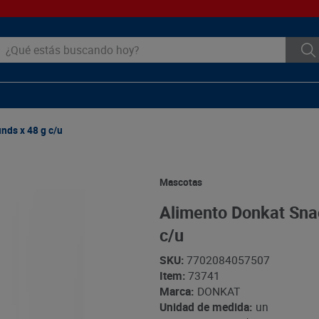
ué estás buscando hoy?
nds x 48 g c/u
Mascotas
Alimento Donkat Sna
c/u
SKU
:
7702084057507
Item
:
73741
Marca:
DONKAT
Unidad de medida:
un