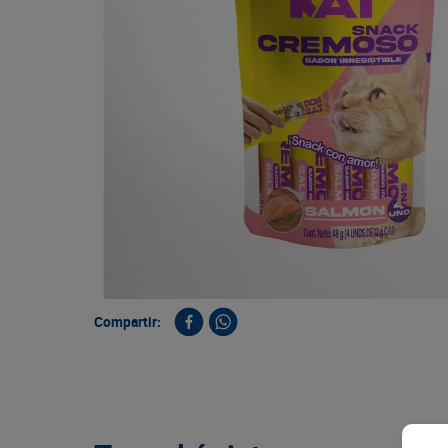
9
.
queso
10
.
papa
Compartir: