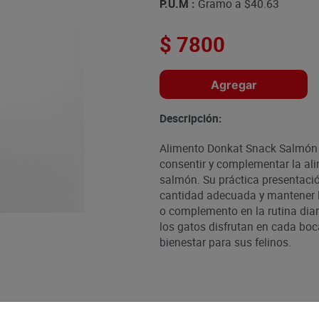
P.U.M :
Gramo a
$40.63
$
7800
Agregar
Descripción:
Alimento Donkat Snack Salmón 4
consentir y complementar la ali
salmón. Su práctica presentación
cantidad adecuada y mantener l
o complemento en la rutina diar
los gatos disfrutan en cada boc
bienestar para sus felinos.