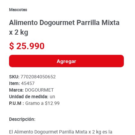
8
.
detergente
Mascotas
9
.
queso
Alimento Dogourmet Parrilla Mixta
10
.
papa
x 2 kg
$
25
.
990
Agregar
SKU
:
7702084050652
Item
:
45457
Marca:
DOGOURMET
Unidad de medida:
un
P.U.M :
Gramo a
$12.99
Descripción:
El Alimento Dogourmet Parrilla Mixta x 2 kg es la