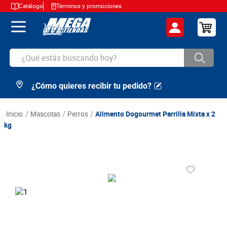
Catálogo
Términos y promociones
¿Qué estás buscando hoy?
¿Cómo quieres recibir tu pedido?
TÉRMINOS MÁS BUSCADOS
1
.
cerveza
mascotas
perros
Alimento Dogourmet Parrilla Mixta x 2
2
.
arroz
kg
3
.
leche
4
.
cafe
5
.
aceite
6
.
azucar
7
.
huevos