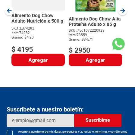
SKU :
Item
:
Gram
Alimento Dog Chow
Alimento Dog Chow Alta
Adulto Nutrición x 500 g
Proteína Adulto x 85 g
SKU :
LB74282
SKU :
7501072220929
Item
:
74282
$
Item
:
73559
Gramo:
$4.20
Gramo:
$34.71
$
4195
$
2950
Agregar
Agregar
Suscríbete a nuestro boletín:
Suscribirse
Acepto
tratamiento de mis datos personales
y autorizo el
términos y condiciones