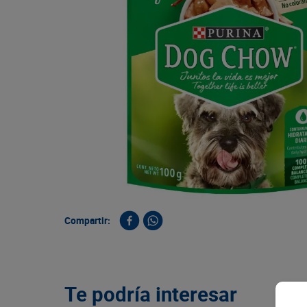
9
.
queso
10
.
papa
Compartir:
Te podría interesar