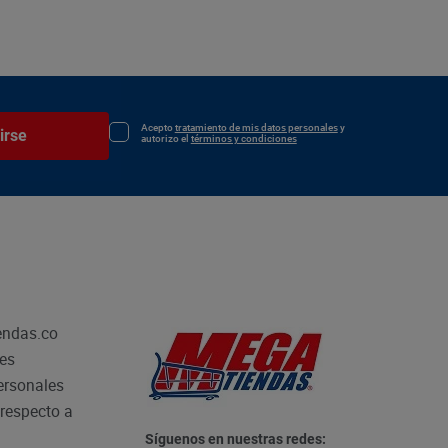
Acepto
tratamiento de mis datos personales
y
irse
autorizo el
términos y condiciones
endas.co
les
personales
respecto a
Síguenos en nuestras redes: