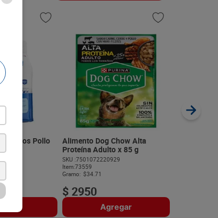
Alimento Pe
Multi x 100 
SKU :
75061745
Item
:
60678
Gramo:
$56.90
ky Gatos Pollo
Alimento Dog Chow Alta
Proteína Adulto x 85 g
974
SKU :
7501072220929
$
5690
Item
:
73559
Gramo:
$34.71
$
2950
regar
Agregar
A