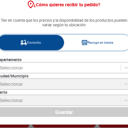
¿Cómo quieres recibir tu pedido?
Ten en cuenta que los precios y la disponibilidad de los productos pueden
variar según tu ubicación
Domicilio
Recoge en tienda
epartamento
Seleccionar
iudad/Municipio
Perro Adulto x
Alimento Chunky Nuggets
Alimento Chun
Seleccionar
Adulto x 2 kg
Pack x 1.5 kg
arrio
6
SKU :
7707205156855
SKU :
7707205154
Item
:
25669
Item
:
74384
Seleccionar
Gramo:
$9.85
Gramo:
$17.06
$
19
.
690
$
25
.
590
Guardar
gar
Agregar
Ag