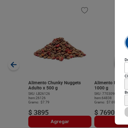
D
C
Alimento Chunky Nuggets
Alimento Ringo 
Adulto x 500 g
1000 g
B
SKU :
LB26126
SKU :
770309011242
Item
:
26126
Item
:
64838
Gramo:
$7.79
Gramo:
$7.69
$
3895
$
7690
Agregar
Agre