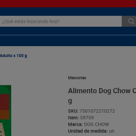
ué estás buscando hoy?
Adulto x 100 g
Mascotas
Alimento Dog Chow C
g
SKU
:
7501072210272
Item
:
59759
Marca:
DOG CHOW
Unidad de medida:
un