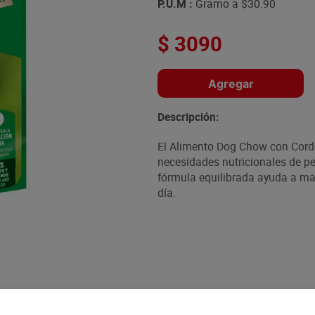
P.U.M :
Gramo a
$30.90
$
3090
Agregar
Descripción:
El Alimento Dog Chow con Corde
necesidades nutricionales de pe
fórmula equilibrada ayuda a man
día.