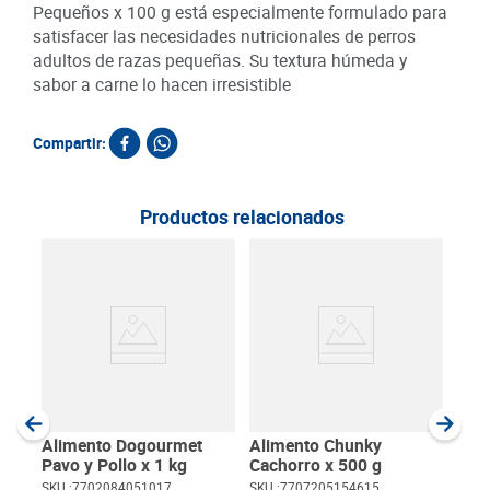
Pequeños x 100 g está especialmente formulado para
satisfacer las necesidades nutricionales de perros
adultos de razas pequeñas. Su textura húmeda y
sabor a carne lo hacen irresistible
Compartir:
Productos relacionados
Ali
Nutr
475
SKU :
Item
:
Gram
Alimento Dogourmet
Alimento Chunky
Pavo y Pollo x 1 kg
Cachorro x 500 g
SKU :
7702084051017
SKU :
7707205154615