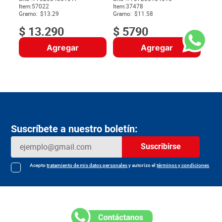
Item
:
57022
Item
:
37478
$
Gramo:
$13.29
Gramo:
$11.58
$
13
.
290
$
5790
Agregar
Agregar
Suscríbete a nuestro boletín:
Suscribirse
Acepto
tratamiento de mis datos personales
y autorizo el
términos y condiciones