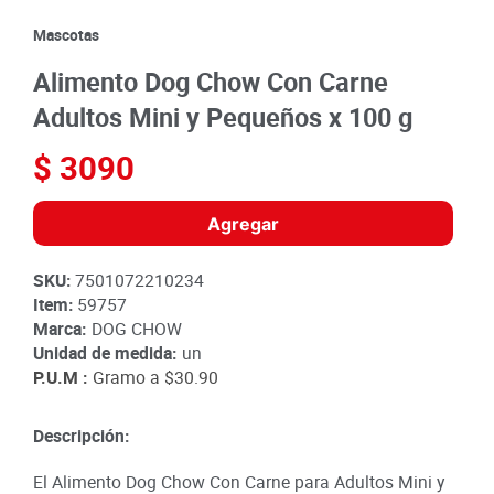
8
.
detergente
Mascotas
9
.
queso
Alimento Dog Chow Con Carne
10
.
papa
Adultos Mini y Pequeños x 100 g
$
3090
Agregar
SKU
:
7501072210234
Item
:
59757
Marca:
DOG CHOW
Unidad de medida:
un
P.U.M :
Gramo a
$30.90
Descripción:
El Alimento Dog Chow Con Carne para Adultos Mini y