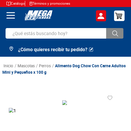
Catálogo
Términos y promociones
¿Qué estás buscando hoy?
¿Cómo quieres recibir tu pedido?
TÉRMINOS MÁS BUSCADOS
1
.
cerveza
mascotas
perros
Alimento Dog Chow Con Carne Adultos
2
.
arroz
Mini y Pequeños x 100 g
3
.
leche
4
.
cafe
5
.
aceite
6
.
azucar
7
.
huevos