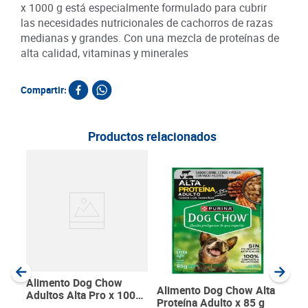
x 1000 g está especialmente formulado para cubrir
las necesidades nutricionales de cachorros de razas
medianas y grandes. Con una mezcla de proteínas de
alta calidad, vitaminas y minerales
Compartir:
Productos relacionados
Ali
Bisc
SKU :
Item
:
Gram
Alimento Dog Chow
Alimento Dog Chow Alta
Adultos Alta Pro x 1000
Proteína Adulto x 85 g
g