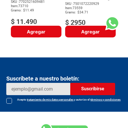
SKU :
7702521609481
SKU :
7501072220929
Item
:
73710
$
Item
:
73559
Gramo:
$11.49
Gramo:
$34.71
$
11
.
490
$
2950
Agregar
Agregar
Suscríbete a nuestro boletín:
Suscribirse
Acepto
tratamiento de mis datos personales
y autorizo el
términos y condiciones