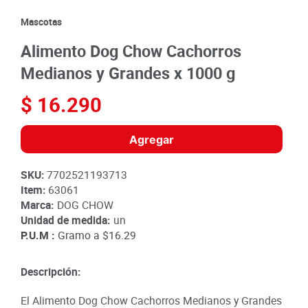
8
.
detergente
Mascotas
9
.
queso
Alimento Dog Chow Cachorros
10
.
papa
Medianos y Grandes x 1000 g
$
16
.
290
Agregar
SKU
:
7702521193713
Item
:
63061
Marca:
DOG CHOW
Unidad de medida:
un
P.U.M :
Gramo a
$16.29
Descripción:
El Alimento Dog Chow Cachorros Medianos y Grandes