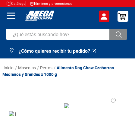
Catálogo
Términos y promociones
¿Qué estás buscando hoy?
¿Cómo quieres recibir tu pedido?
TÉRMINOS MÁS BUSCADOS
1
.
cerveza
mascotas
perros
Alimento Dog Chow Cachorros
2
.
arroz
Medianos y Grandes x 1000 g
3
.
leche
4
.
cafe
5
.
aceite
6
.
azucar
7
.
huevos