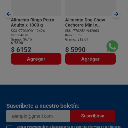
SKU :
Item
:
Gram
Alimento Ringo Perro
Alimento Dog Chow
Adulto x 1000 g
Cachorro Mini y
Pequeños x 475 g
SKU :
7703090112426
SKU :
7702521942663
Item
:
64838
Item
:
63059
$
Gramo:
$6.15
Gramo:
$12.61
$
7690
$
6152
$
5990
Agregar
Agregar
Suscríbete a nuestro boletín:
Suscribirse
Acepto
tratamiento de mis datos personales
y autorizo el
términos y condiciones