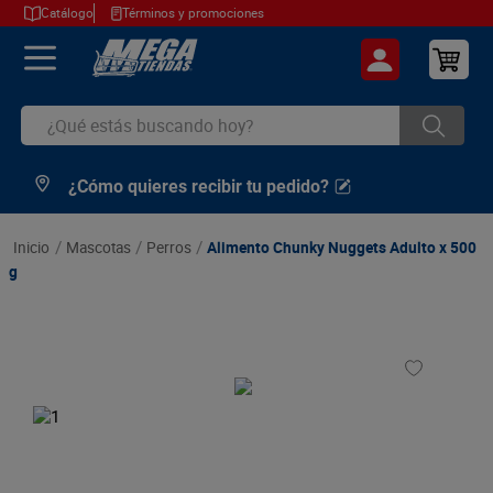
Catálogo
Términos y promociones
¿Qué estás buscando hoy?
¿Cómo quieres recibir tu pedido?
TÉRMINOS MÁS BUSCADOS
1
.
cerveza
mascotas
perros
Alimento Chunky Nuggets Adulto x 500
2
.
arroz
g
3
.
leche
4
.
cafe
5
.
aceite
6
.
azucar
7
.
huevos